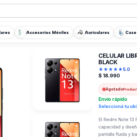
lares
Accesorios Móviles
Auriculares
Case
CELULAR LIBR
BLACK
★
★
★
★
★
5.0
$
18.990
Agotado
Product
Envío rápido
Seleccioná tu ub
El Redmi Note 13 
capacidad y diseñ
pantalla fluida y b