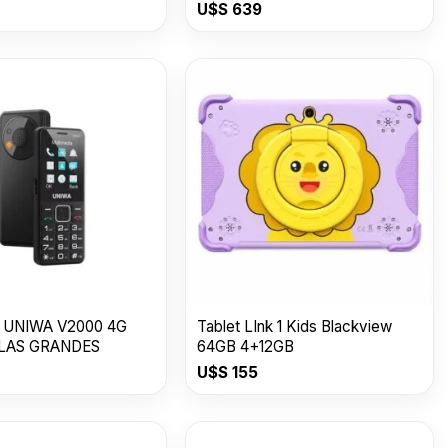
USDESERT GOLD
U$S
639
 UNIWA V2000 4G
Tablet LInk 1 Kids Blackview
LAS GRANDES
64GB 4+12GB
U$S
155