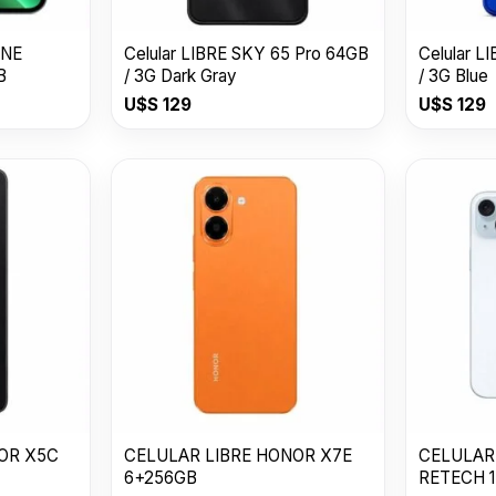
ONE
Celular LIBRE SKY 65 Pro 64GB
Celular L
B
/ 3G Dark Gray
/ 3G Blue
U$S
129
U$S
129
OR X5C
CELULAR LIBRE HONOR X7E
CELULAR
6+256GB
RETECH 1