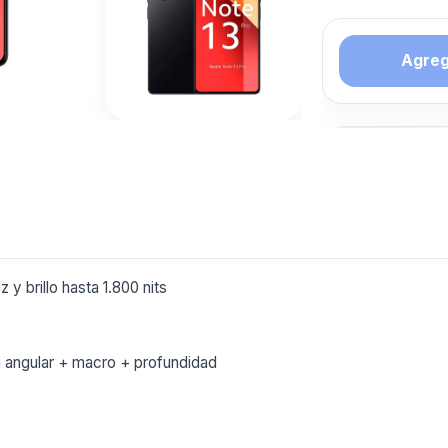
Agrega
Tambien 
interesar
LIBRE
Mas productos 
explorando CEL
 brillo hasta 1.800 nits
Ver mas
n angular + macro + profundidad