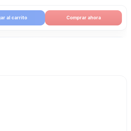
r al carrito
Comprar ahora
puede
te: CELULAR
publicados para seguir
ULAR LIBRE.
CELULAR LIBRE