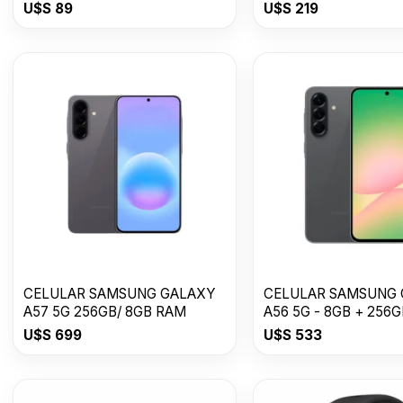
U$S
89
U$S
219
CELULAR SAMSUNG GALAXY
CELULAR SAMSUNG
A57 5G 256GB/ 8GB RAM
A56 5G - 8GB + 256G
Awesome Graphite
U$S
699
U$S
533