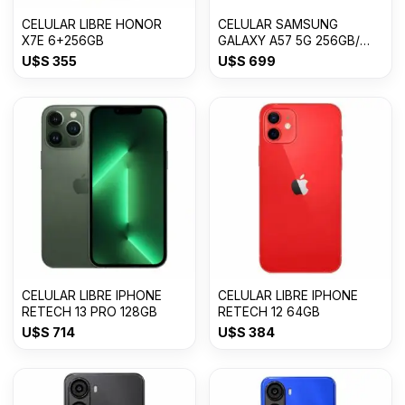
CELULAR LIBRE HONOR
CELULAR SAMSUNG
X7E 6+256GB
GALAXY A57 5G 256GB/
8GB RAM
U$S
355
U$S
699
CELULAR LIBRE IPHONE
CELULAR LIBRE IPHONE
RETECH 13 PRO 128GB
RETECH 12 64GB
U$S
714
U$S
384