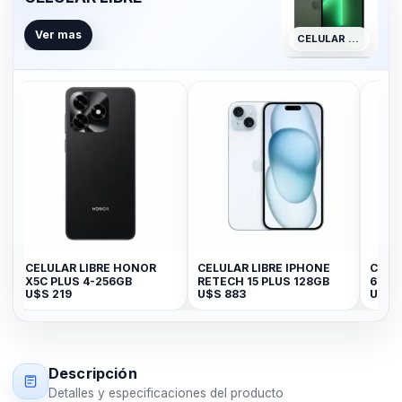
Ver mas
CELULAR LIBRE
CELULAR LIBRE HONOR
CELULAR LIBRE IPHONE
Celul
X5C PLUS 4-256GB
RETECH 15 PLUS 128GB
64GB 
U$S
219
U$S
883
U$S
1
Descripción
Detalles y especificaciones del producto