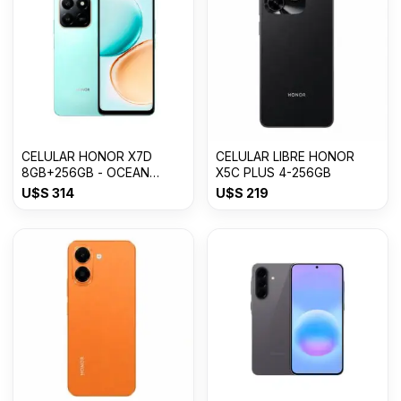
CELULAR HONOR X7D
CELULAR LIBRE HONOR
8GB+256GB - OCEAN
X5C PLUS 4-256GB
CYAN
U$S
314
U$S
219