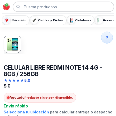
Ubicación
Cables y Fichas
Celulares
Accesor
?
CELULAR LIBRE REDMI NOTE 14 4G -
8GB / 256GB
★
★
★
★
★
5.0
$
0
Agotado
Producto sin stock disponible.
Envío rápido
Seleccioná tu ubicación
para calcular entrega o despacho