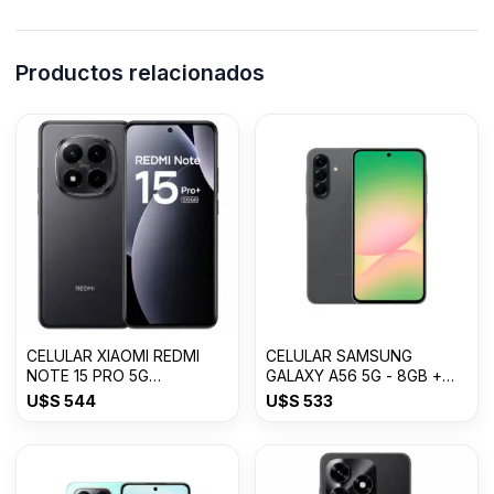
Productos relacionados
CELULAR XIAOMI REDMI
CELULAR SAMSUNG
NOTE 15 PRO 5G
GALAXY A56 5G - 8GB +
8GB+512GB
256GB Awesome Graphite
U$S
544
U$S
533