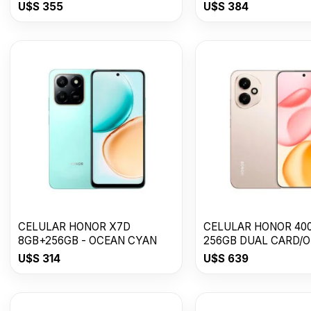
U$S
355
U$S
384
CELULAR HONOR X7D
CELULAR HONOR 400
8GB+256GB - OCEAN CYAN
256GB DUAL CARD/
USDESERT GOLD
U$S
314
U$S
639