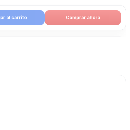
r al carrito
Comprar ahora
puede
te: CELULAR
publicados para seguir
ULAR LIBRE.
CELULAR LIBRE