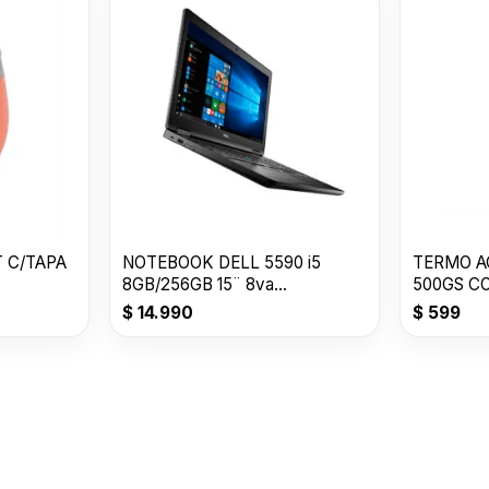
T C/TAPA
NOTEBOOK DELL 5590 i5
TERMO AC
8GB/256GB 15¨ 8va
500GS C
GENERACION
$
14.990
$
599