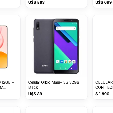
U$S
883
U$S
699
 12GB +
Celular Orbic Maui+ 3G 32GB
CELULAR
OM
Black
CON TEC
U$S
89
$
1.890