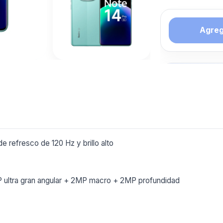
Agrega
Tambien 
interesar
LIBRE
Mas productos 
explorando CEL
refresco de 120 Hz y brillo alto
Ver mas
P ultra gran angular + 2MP macro + 2MP profundidad