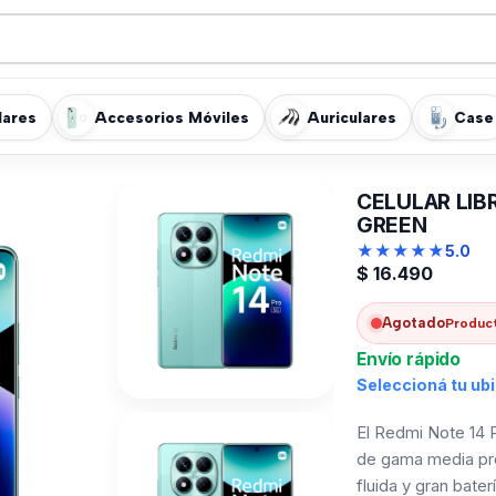
lares
Accesorios Móviles
Auriculares
Case
CELULAR LIB
GREEN
★
★
★
★
★
5.0
$
16.490
Agotado
Product
Envío rápido
Seleccioná tu ub
El Redmi Note 14 
de gama media pr
fluida y gran bate