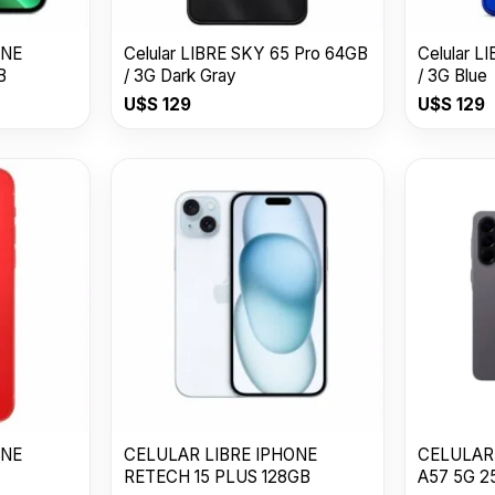
ONE
Celular LIBRE SKY 65 Pro 64GB
Celular L
B
/ 3G Dark Gray
/ 3G Blue
U$S
129
U$S
129
ONE
CELULAR LIBRE IPHONE
CELULAR
RETECH 15 PLUS 128GB
A57 5G 2