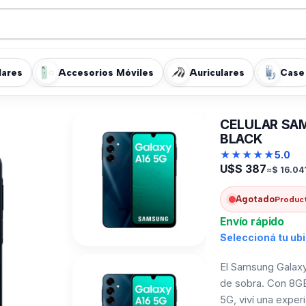
lares
Accesorios Móviles
Auriculares
Case
CELULAR SAM
BLACK
★
★
★
★
★
5.0
U$S
387
≈
$
16.04
Agotado
Product
Envío rápido
Seleccioná tu ub
El Samsung Galaxy 
de sobra. Con 8G
5G, viví una exper