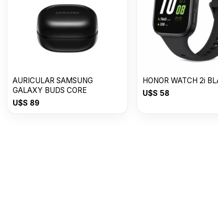
AURICULAR SAMSUNG
HONOR WATCH 2i B
GALAXY BUDS CORE
U$S
58
U$S
89