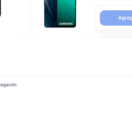
Agrega
Tambien 
interesar
SAMSUN
Mas productos 
explorando CE
vegación
Ver mas