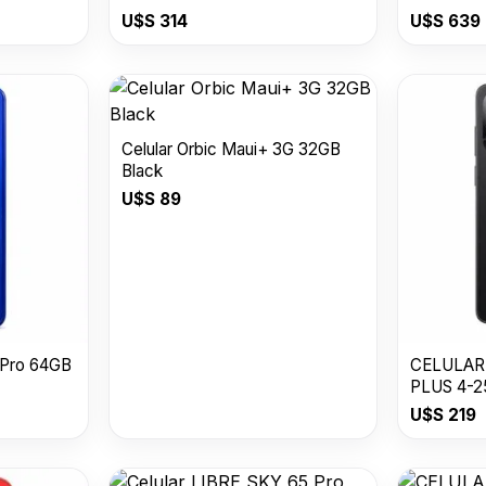
USDESER
U$S
314
U$S
639
Celular Orbic Maui+ 3G 32GB
Black
U$S
89
 Pro 64GB
CELULAR
PLUS 4-
U$S
219