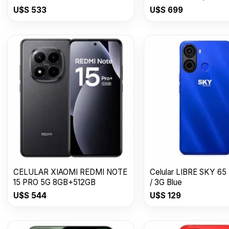
Awesome Graphite
U$S
533
U$S
699
CELULAR XIAOMI REDMI NOTE
Celular LIBRE SKY 65
15 PRO 5G 8GB+512GB
/ 3G Blue
U$S
544
U$S
129