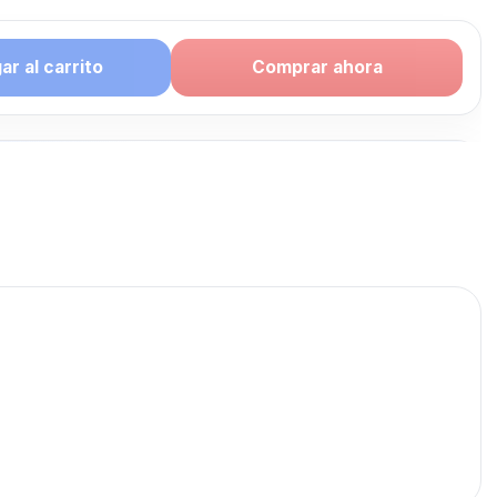
r al carrito
Comprar ahora
puede
te: CELULAR
G
publicados para seguir
LULAR SAMSUNG.
CELULAR SAMSUNG