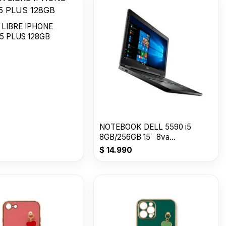
 LIBRE IPHONE
5 PLUS 128GB
NOTEBOOK DELL 5590 i5
8GB/256GB 15¨ 8va
GENERACION
$
14.990