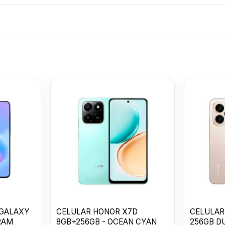
CELULAR SA
GALAXY A56 5
8GB + 256GB
U$S
533
Awesome Gra
 GALAXY
CELULAR HONOR X7D
CELULAR
RAM
8GB+256GB - OCEAN CYAN
256GB D