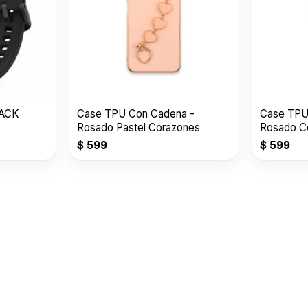
LACK
Case TPU Con Cadena -
Case TPU
Rosado Pastel Corazones
Rosado C
$
599
$
599