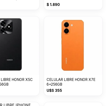
T GOLD
$
1.890
 LIBRE HONOR X5C
CELULAR LIBRE HONOR X7E
256GB
6+256GB
U$S
355