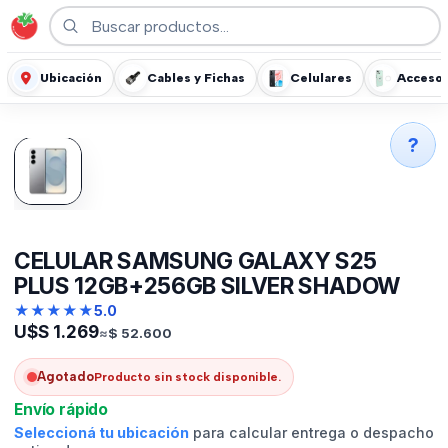
Ubicación
Cables y Fichas
Celulares
Accesor
?
CELULAR SAMSUNG GALAXY S25
PLUS 12GB+256GB SILVER SHADOW
★
★
★
★
★
5.0
U$S
1.269
≈
$
52.600
Agotado
Producto sin stock disponible.
Envío rápido
Seleccioná tu ubicación
para calcular entrega o despacho