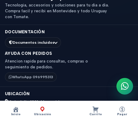
Tecnologia, accesorios y soluciones para tu dia a dia.
Compra facil y recibi en Montevideo y todo Uruguay
con Tomate.
DOCUMENTACIÓN
Documentos incluidos
AYUDA CON PEDIDOS
Atencion rapida para consultas, compras o
seguimiento de pedidos.
WhatsApp 096995313
Escri
UBICACIÓN
18 de Julio 1831, Montevideo
Horario: 9 a 18 hs
Inicio
Ubicación
Carrito
Pagar
Ver mapa
Instagram
Descripción
×
?
CELULAR SAMSUNG GALAXY S25 PLUS