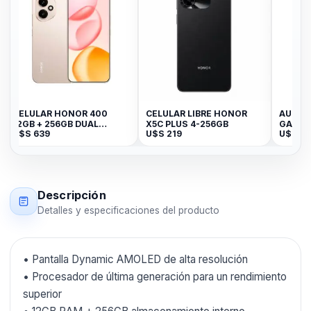
AR HONOR 400
CELULAR LIBRE HONOR
AURICULAR SA
+ 256GB DUAL
X5C PLUS 4-256GB
GALAXY BUDS C
39
U$S
219
U$S
89
DESERT
Descripción
Detalles y especificaciones del producto
• Pantalla Dynamic AMOLED de alta resolución
• Procesador de última generación para un rendimiento
superior