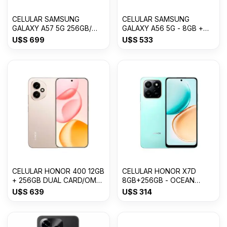
CELULAR SAMSUNG
CELULAR SAMSUNG
GALAXY A57 5G 256GB/
GALAXY A56 5G - 8GB +
8GB RAM
256GB Awesome Graphite
U$S
699
U$S
533
CELULAR HONOR 400 12GB
CELULAR HONOR X7D
+ 256GB DUAL CARD/OM
8GB+256GB - OCEAN
USDESERT GOLD
CYAN
U$S
639
U$S
314