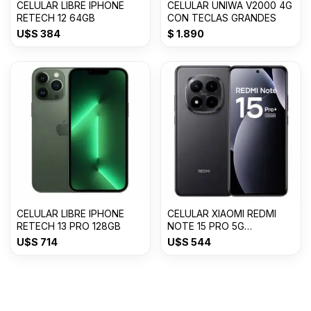
CELULAR LIBRE IPHONE
CELULAR UNIWA V2000 4G
RETECH 12 64GB
CON TECLAS GRANDES
U$S
384
$
1.890
CELULAR LIBRE IPHONE
CELULAR XIAOMI REDMI
RETECH 13 PRO 128GB
NOTE 15 PRO 5G
8GB+512GB
U$S
714
U$S
544