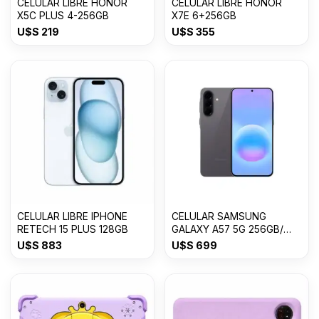
CELULAR LIBRE HONOR
CELULAR LIBRE HONOR
X5C PLUS 4-256GB
X7E 6+256GB
U$S
219
U$S
355
CELULAR LIBRE IPHONE
CELULAR SAMSUNG
RETECH 15 PLUS 128GB
GALAXY A57 5G 256GB/
8GB RAM
U$S
883
U$S
699