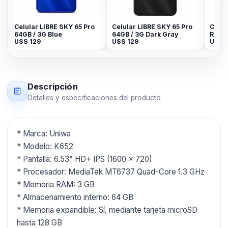
Celular LIBRE SKY 65 Pro
Celular LIBRE SKY 65 Pro
CELULA
64GB / 3G Blue
64GB / 3G Dark Gray
RETECH
U$S
129
U$S
129
U$S
38
Descripción
Detalles y especificaciones del producto
* Marca: Uniwa
* Modelo: K652
* Pantalla: 6.53” HD+ IPS (1600 × 720)
* Procesador: MediaTek MT6737 Quad-Core 1.3 GHz
* Memoria RAM: 3 GB
* Almacenamiento interno: 64 GB
* Memoria expandible: Sí, mediante tarjeta microSD
hasta 128 GB