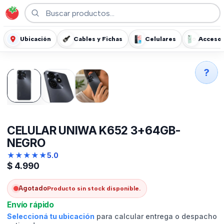
Ubicación
Cables y Fichas
Celulares
Accesor
?
CELULAR UNIWA K652 3+64GB-
NEGRO
★
★
★
★
★
5.0
$
4.990
Agotado
Producto sin stock disponible.
Envío rápido
Seleccioná tu ubicación
para calcular entrega o despacho