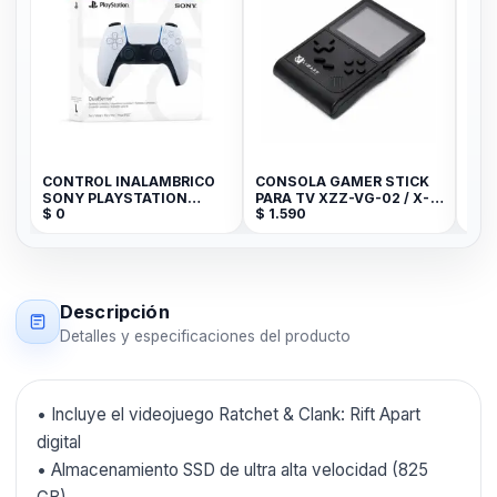
CONTROL INALAMBRICO
CONSOLA GAMER STICK
CONSOL
SONY PLAYSTATION
PARA TV XZZ-VG-02 / X-
PARA TV
$
0
$
1.590
$
4.990
P/PS5 DUALSENSEtm
LIZZARD
LIZZAR
Descripción
Detalles y especificaciones del producto
• Incluye el videojuego Ratchet & Clank: Rift Apart
digital
• Almacenamiento SSD de ultra alta velocidad (825