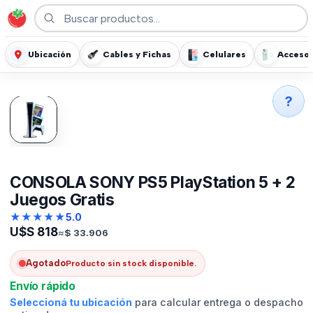
Ubicación
Cables y Fichas
Celulares
Accesor
?
CONSOLA SONY PS5 PlayStation 5 + 2
Juegos Gratis
★
★
★
★
★
5.0
U$S
818
≈
$
33.906
Agotado
Producto sin stock disponible.
Envío rápido
Seleccioná tu ubicación
para calcular entrega o despacho