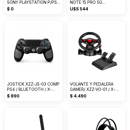
SONY PLAYSTATION P/PS5
NOTE 15 PRO 5G
DUALSENSEtm
8GB+512GB
$
0
U$S
544
JOSTICK XZZ-JS-03 COMP
VOLANTE Y PEDALERA
PS4 / BLUETOOTH / X-
GAMER/ XZZ-VO-01 / X-
LIZZARD
LIZZARD
$
890
$
4.490