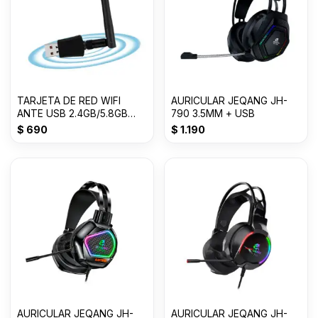
TARJETA DE RED WIFI
AURICULAR JEQANG JH-
ANTE USB 2.4GB/5.8GB
790 3.5MM + USB
600M
$
690
$
1.190
AURICULAR JEQANG JH-
AURICULAR JEQANG JH-