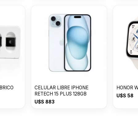
BRICO
CELULAR LIBRE IPHONE
HONOR W
RETECH 15 PLUS 128GB
U$S
58
U$S
883