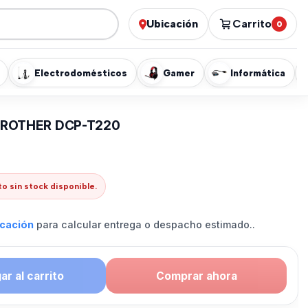
Ubicación
Carrito
0
Electrodomésticos
Gamer
Informática
BROTHER DCP-T220
o sin stock disponible.
icación
para calcular entrega o despacho estimado..
r al carrito
Comprar ahora