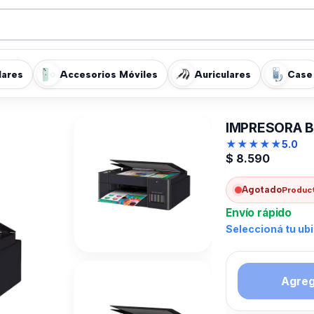
lares
Accesorios Móviles
Auriculares
Case
IMPRESORA 
★
★
★
★
★
5.0
$
8.590
Agotado
Product
Envío rápido
Seleccioná tu ub
Agrega