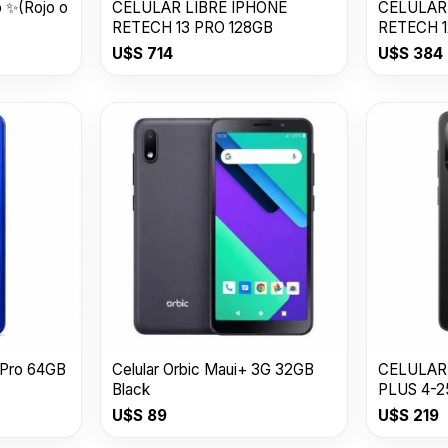
 ✨(Rojo o
CELULAR LIBRE IPHONE
CELULAR
RETECH 13 PRO 128GB
RETECH 1
U$S
714
U$S
384
 Pro 64GB
Celular Orbic Maui+ 3G 32GB
CELULAR
Black
PLUS 4-
U$S
89
U$S
219