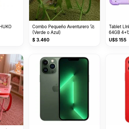
1.5M
$
199
CHUKO
Combo Pequeño Aventurero 🚀
Tablet LI
(Verde o Azul)
64GB 4+
$
3.460
U$S
155