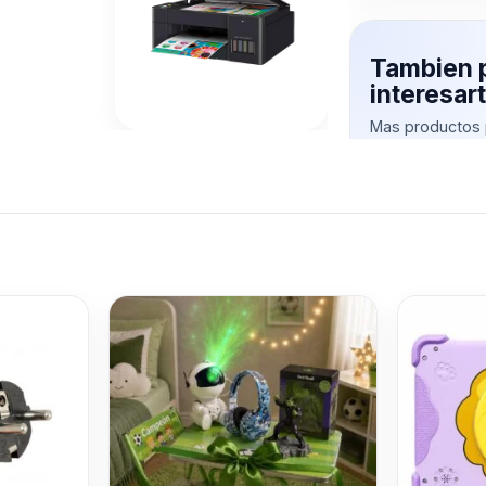
Tambien 
interesa
Mas productos 
explorando IM
Ver mas
CABLE IMPRE
USB 2.0 A a B