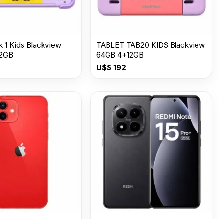
LED COLORES
$
499
HCD3588
$
845
TOMAT
$
890
nk 1 Kids Blackview
TABLET TAB20 KIDS Blackview
12GB
64GB 4+12GB
U$S
192