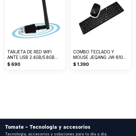
TARJETA DE RED WIFI
COMBO TECLADO Y
ANTE USB 2.4GB/5.8GB
MOUSE JEQANG JW-8100
600M
2.4G 10M USB GTB-14081-
$
690
$
1.390
Tomate - Tecnologia y accesorios
Tecnologia, accesorios y soluciones para tu dia a dia.