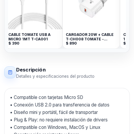
CABLE TOMATE USB A
CARGADOR 20W + CABLE
CABL
MICRO 1MT T-CA001
T-CH008 TOMATE -
1 ME
$
390
$
890
$
199
MICRO
Descripción
Detalles y especificaciones del producto
• Compatible con tarjetas Micro SD
• Conexión USB 2.0 para transferencia de datos
• Diseño mini y portátil, fácil de transportar
• Plug & Play: no requiere instalación de drivers
• Compatible con Windows, MacOS y Linux