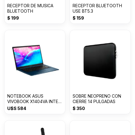
RECEPTOR DE MUSICA
RECEPTOR BLUETOOTH
BLUETOOTH
USE BT5.3
$
199
$
159
NOTEBOOK ASUS
SOBRE NEOPRENO CON
VIVOBOOK X1404VA INTEL
CIERRE 14 PULGADAS
CORE i3 8GB/128GB SSD
U$S
584
$
350