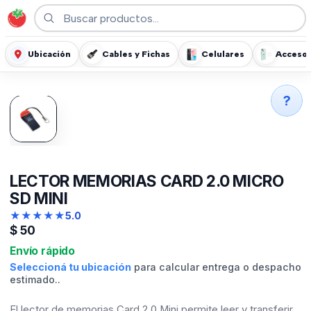
Ubicación
Cables y Fichas
Celulares
Accesor
?
LECTOR MEMORIAS CARD 2.0 MICRO
SD MINI
★
★
★
★
★
5.0
$
50
Envío rápido
Seleccioná tu ubicación
para calcular entrega o despacho
estimado..
El lector de memorias Card 2.0 Mini permite leer y transferir