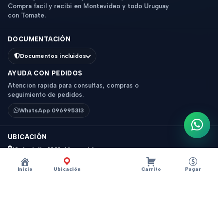
Compra facil y recibi en Montevideo y todo Uruguay
con Tomate.
DOCUMENTACIÓN
Documentos incluidos
AYUDA CON PEDIDOS
Atencion rapida para consultas, compras o
seguimiento de pedidos.
WhatsApp 096995313
Escri
UBICACIÓN
18 de Julio 1831, Montevideo
Horario: 9 a 18 hs
Inicio
Ubicación
Carrito
Pagar
Ver mapa
Instagram
Descripción
×
?
LECTOR MEMORIAS CARD 2.0 MICRO SD MINI
© 2026 Tomate - Tecnologia y accesorios. Todos los derechos