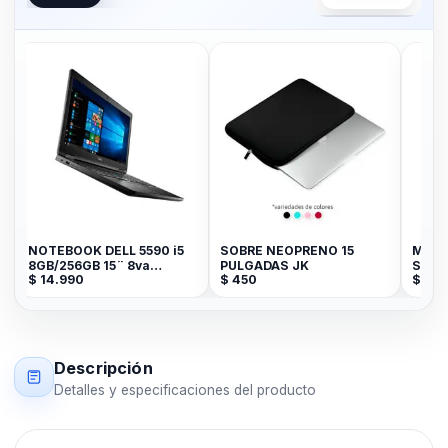
NOTEBOOK DELL 5590 i5
SOBRE NEOPRENO 15
MANOS L
8GB/256GB 15¨ 8va
PULGADAS JK
S6 JK E
$
14.990
$
450
$
490
GENERACION
WHITE B
Descripción
Detalles y especificaciones del producto