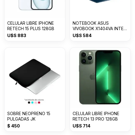
CELULAR LIBRE IPHONE
NOTEBOOK ASUS
RETECH 15 PLUS 128GB
VIVOBOOK X1404VA INTEL
CORE i3 8GB/128GB SSD
U$S
883
U$S
584
SOBRE NEOPRENO 15
CELULAR LIBRE IPHONE
PULGADAS JK
RETECH 13 PRO 128GB
$
450
U$S
714