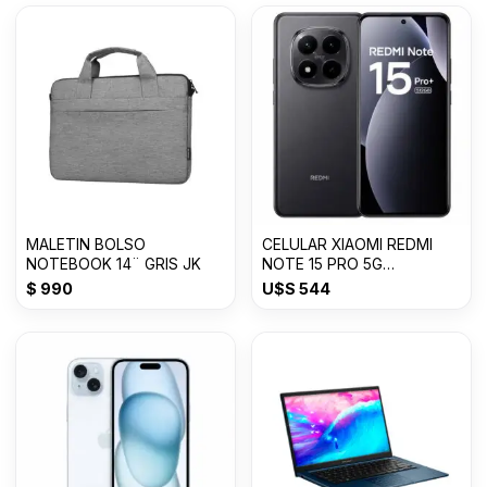
MALETIN BOLSO
CELULAR XIAOMI REDMI
NOTEBOOK 14¨ GRIS JK
NOTE 15 PRO 5G
8GB+512GB
$
990
U$S
544