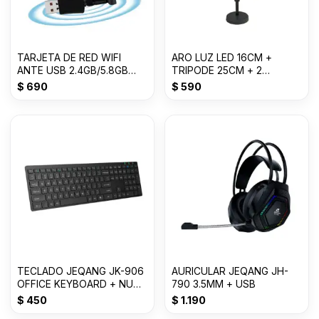
TARJETA DE RED WIFI
ARO LUZ LED 16CM +
ANTE USB 2.4GB/5.8GB
TRIPODE 25CM + 2
600M
SOPORTES
$
690
$
590
TECLADO JEQANG JK-906
AURICULAR JEQANG JH-
OFFICE KEYBOARD + NUM
790 3.5MM + USB
USB
$
450
$
1.190