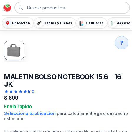
Ubicación
Cables y Fichas
Celulares
Accesor
?
MALETIN BOLSO NOTEBOOK 15.6 - 16
JK
★
★
★
★
★
5.0
$
699
Envío rápido
Seleccioná tu ubicación
para calcular entrega o despacho
estimado..
El maletín portafolio de tela combina estilo y practicidad, con