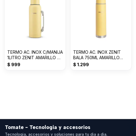
TERMO AC. INOX C/MANIJA
TERMO AC. INOX ZENIT
1LITRO ZENIT AMARILLO P
BALA 750ML AMARILLO
Z100XZ1Y
PASTEL Z75ZY
$
999
$
1.299
Tomate - Tecnologia y accesorios
Tecnologia, accesorios y soluciones para tu dia a dia.