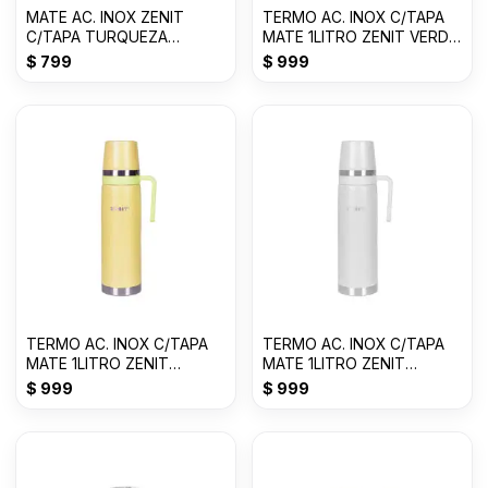
MATE AC. INOX ZENIT
TERMO AC. INOX C/TAPA
C/TAPA TURQUEZA
MATE 1LITRO ZENIT VERDE
Z10017A
CLARO ZF3VC
$
799
$
999
TERMO AC. INOX C/TAPA
TERMO AC. INOX C/TAPA
MATE 1LITRO ZENIT
MATE 1LITRO ZENIT
AMARILLO P ZF3Y
BLANCO ZF3W
$
999
$
999