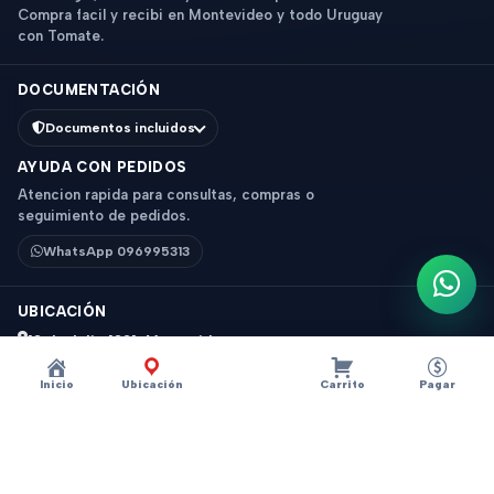
Compra facil y recibi en Montevideo y todo Uruguay
con Tomate.
DOCUMENTACIÓN
Documentos incluidos
AYUDA CON PEDIDOS
Atencion rapida para consultas, compras o
seguimiento de pedidos.
WhatsApp 096995313
Escri
UBICACIÓN
18 de Julio 1831, Montevideo
Horario: 9 a 18 hs
Inicio
Ubicación
Carrito
Pagar
Ver mapa
Instagram
Descripción
×
?
MATE AC. INOX ZENIT C/TAPA ROJO Z10017R
© 2026 Tomate - Tecnologia y accesorios. Todos los derechos