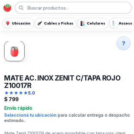
Ubicación
Cables y Fichas
Celulares
Accesor
?
MATE AC. INOX ZENIT C/TAPA ROJO
Z10017R
★
★
★
★
★
5.0
$
799
Envío rápido
Seleccioná tu ubicación
para calcular entrega o despacho
estimado..
Mate Zenit Z10017R de acero inoxidable con tapa roja: ideal