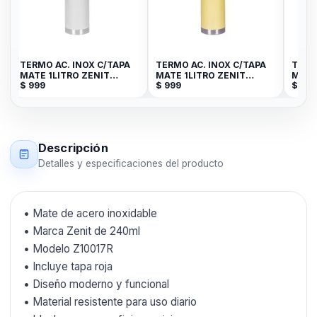
TERMO AC. INOX C/TAPA
TERMO AC. INOX C/TAPA
TERM
MATE 1LITRO ZENIT
MATE 1LITRO ZENIT
MATE
$
999
$
999
$
999
BLANCO ZF3W
AMARILLO P ZF3Y
VERD
Descripción
Detalles y especificaciones del producto
• Mate de acero inoxidable
• Marca Zenit de 240ml
• Modelo Z10017R
• Incluye tapa roja
• Diseño moderno y funcional
• Material resistente para uso diario