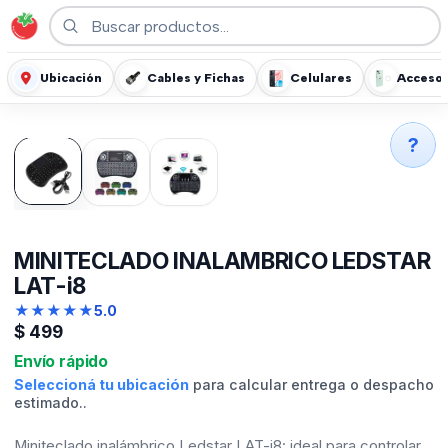
Ubicación
Cables y Fichas
Celulares
Accesor
?
MINITECLADO INALAMBRICO LEDSTAR
LAT-i8
★
★
★
★
★
5.0
$
499
Envío rápido
Seleccioná tu ubicación
para calcular entrega o despacho
estimado..
Miniteclado inalámbrico Ledstar LAT-i8: ideal para controlar