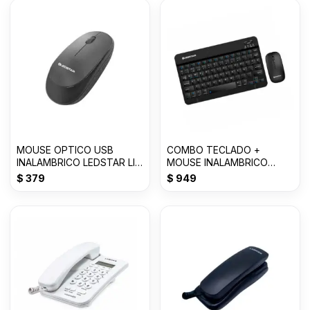
MOUSE OPTICO USB
COMBO TECLADO +
INALAMBRICO LEDSTAR LI-
MOUSE INALAMBRICO
M02
LEDSTAR LI-T01
$
379
$
949