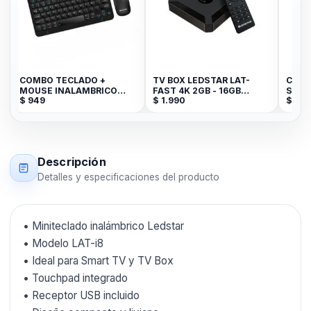
COMBO TECLADO +
TV BOX LEDSTAR LAT-
CONT
MOUSE INALAMBRICO
FAST 4K 2GB - 16GB
SONY
$
949
$
1.990
$
0
LEDSTAR LI-T01
ANDROI 10
P/PS
Descripción
Detalles y especificaciones del producto
• Miniteclado inalámbrico Ledstar
• Modelo LAT-i8
• Ideal para Smart TV y TV Box
• Touchpad integrado
• Receptor USB incluido