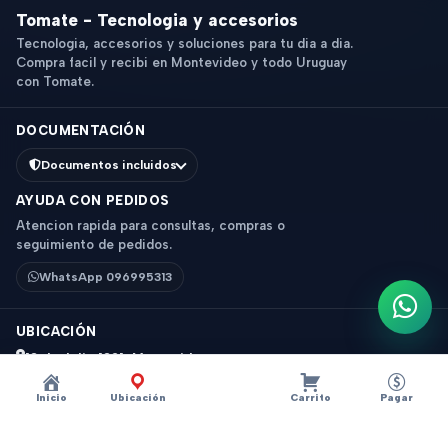
Tomate - Tecnologia y accesorios
Tecnologia, accesorios y soluciones para tu dia a dia.
Compra facil y recibi en Montevideo y todo Uruguay
con Tomate.
DOCUMENTACIÓN
Documentos incluidos
AYUDA CON PEDIDOS
Atencion rapida para consultas, compras o
seguimiento de pedidos.
WhatsApp 096995313
Escri
UBICACIÓN
18 de Julio 1831, Montevideo
Horario: 9 a 18 hs
Inicio
Ubicación
Carrito
Pagar
Ver mapa
Instagram
Descripción