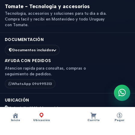
Tomate - Tecnologia y accesorios
Tecnologia, accesorios y soluciones para tu dia a dia.
Compra facil y recibi en Montevideo y todo Uruguay
con Tomate.
DOCUMENTACIÓN
Documentos incluidos
AYUDA CON PEDIDOS
Atencion rapida para consultas, compras o
seguimiento de pedidos.
WhatsApp 096995313
Escri
UBICACIÓN
18 de Julio 1831, Montevideo
Horario: 9 a 18 hs
Inicio
Ubicación
Carrito
Pagar
Ver mapa
Instagram
Descripción