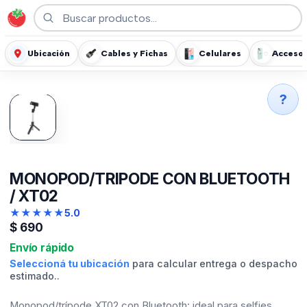
Ubicación
Cables y Fichas
Celulares
Accesor
?
MONOPOD/TRIPODE CON BLUETOOTH
/ XT02
★
★
★
★
★
5.0
$
690
Envío rápido
Seleccioná tu ubicación
para calcular entrega o despacho
estimado..
Monopod/trípode XT02 con Bluetooth: ideal para selfies,