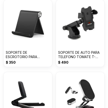
SOPORTE DE
SOPORTE DE AUTO PARA
ESCROTORIO PARA
TELEFONO TOMATE T-
CELULAR DESKTOP STAND
ST001
$
350
$
490