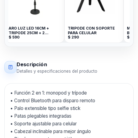
ARO LUZ LED 16CM +
TRIPODE CON SOPORTE
MINI
TRIPODE 25CM + 2
PARA CELULAR
BLUE
$
590
$
290
$
69
SOPORTES
LITT
Descripción
Detalles y especificaciones del producto
• Función 2 en 1: monopod y trípode
• Control Bluetooth para disparo remoto
• Palo extensible tipo selfie stick
• Patas plegables integradas
• Soporte ajustable para celular
• Cabezal inclinable para mejor ángulo