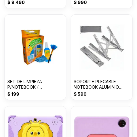
$
9.490
$
990
SET DE LIMPIEZA
SOPORTE PLEGABLE
P/NOTEBOOK (
NOTEBOOK ALUMINIO
LIQUIDO+FRANELA+PINCEL
HASTA 18 PULGADAS
$
199
$
590
)