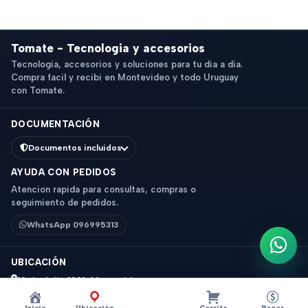
Tomate - Tecnologia y accesorios
Tecnologia, accesorios y soluciones para tu dia a dia.
Compra facil y recibi en Montevideo y todo Uruguay
con Tomate.
DOCUMENTACIÓN
Documentos incluidos
AYUDA CON PEDIDOS
Atencion rapida para consultas, compras o
seguimiento de pedidos.
WhatsApp 096995313
Escri
UBICACIÓN
18 de Julio 1831, Montevideo
Horario: 9 a 18 hs
Inicio
Ubicación
Carrito
Pagar