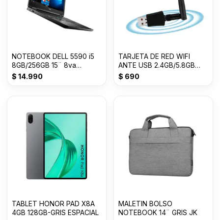
NOTEBOOK DELL 5590 i5
TARJETA DE RED WIFI
8GB/256GB 15¨ 8va
ANTE USB 2.4GB/5.8GB
GENERACION
600M
$
14.990
$
690
TABLET HONOR PAD X8A
MALETIN BOLSO
4GB 128GB-GRIS ESPACIAL
NOTEBOOK 14¨ GRIS JK