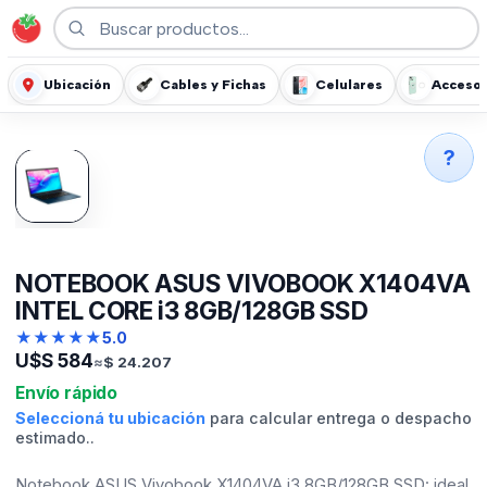
Ubicación
Cables y Fichas
Celulares
Accesor
?
NOTEBOOK ASUS VIVOBOOK X1404VA
INTEL CORE i3 8GB/128GB SSD
★
★
★
★
★
5.0
U$S
584
≈
$
24.207
Envío rápido
Seleccioná tu ubicación
para calcular entrega o despacho
estimado..
Notebook ASUS Vivobook X1404VA i3 8GB/128GB SSD: ideal