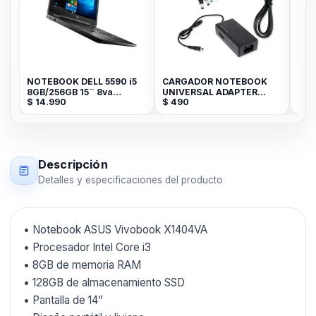
NOTEBOOK DELL 5590 i5
CARGADOR NOTEBOOK
SET D
8GB/256GB 15¨ 8va
UNIVERSAL ADAPTER
P/NO
$
14.990
$
490
$
199
GENERACION
AC/DC 8 FIL SY-96W
LIQU
)
Descripción
Detalles y especificaciones del producto
• Notebook ASUS Vivobook X1404VA
• Procesador Intel Core i3
• 8GB de memoria RAM
• 128GB de almacenamiento SSD
• Pantalla de 14”