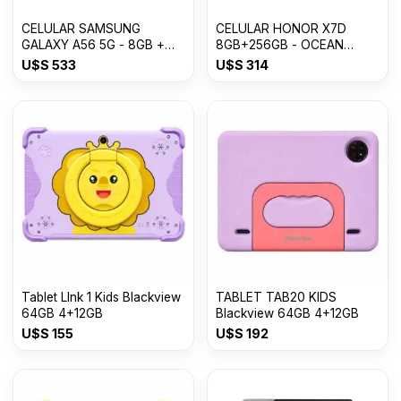
CELULAR SAMSUNG
CELULAR HONOR X7D
GALAXY A56 5G - 8GB +
8GB+256GB - OCEAN
256GB Awesome Graphite
CYAN
U$S
533
U$S
314
Tablet LInk 1 Kids Blackview
TABLET TAB20 KIDS
64GB 4+12GB
Blackview 64GB 4+12GB
U$S
155
U$S
192