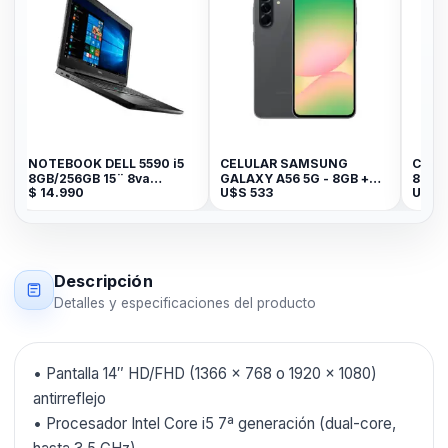
OTEBOOK DELL 5590 i5
CELULAR SAMSUNG
CELULAR H
GB/256GB 15¨ 8va
GALAXY A56 5G - 8GB +
8GB+256GB
14.990
U$S
533
U$S
314
ENERACION
256GB Awesome Graphite
CYAN
Descripción
Detalles y especificaciones del producto
• Pantalla 14″ HD/FHD (1366 × 768 o 1920 × 1080)
antirreflejo
• Procesador Intel Core i5 7ª generación (dual-core,