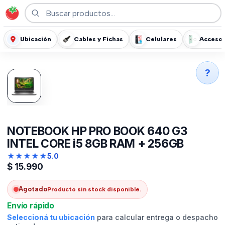
Ubicación
Cables y Fichas
Celulares
Accesor
?
NOTEBOOK HP PRO BOOK 640 G3
INTEL CORE i5 8GB RAM + 256GB
★
★
★
★
★
5.0
$
15.990
Agotado
Producto sin stock disponible.
Envío rápido
Seleccioná tu ubicación
para calcular entrega o despacho