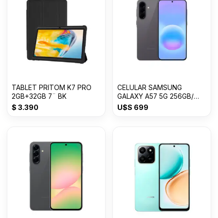
TABLET PRITOM K7 PRO
CELULAR SAMSUNG
2GB+32GB 7¨ BK
GALAXY A57 5G 256GB/
8GB RAM
$
3.390
U$S
699