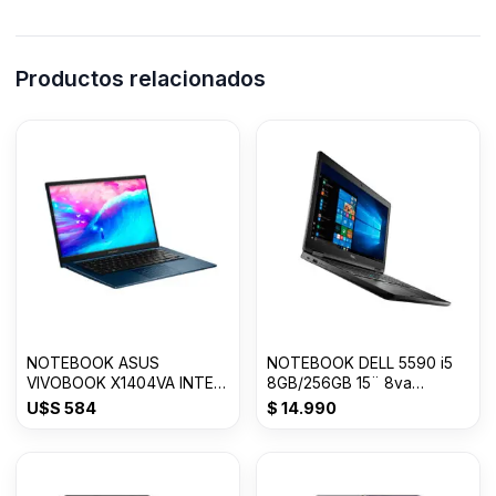
Productos relacionados
NOTEBOOK ASUS
NOTEBOOK DELL 5590 i5
VIVOBOOK X1404VA INTEL
8GB/256GB 15¨ 8va
CORE i3 8GB/128GB SSD
GENERACION
U$S
584
$
14.990