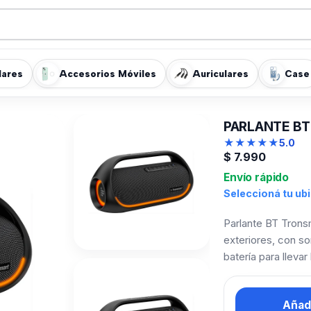
lares
Accesorios Móviles
Auriculares
Case
PARLANTE BT
★
★
★
★
★
5.0
$
7.990
Envío rápido
Seleccioná tu ub
Parlante BT Tronsm
exteriores, con so
batería para llevar
Añadi