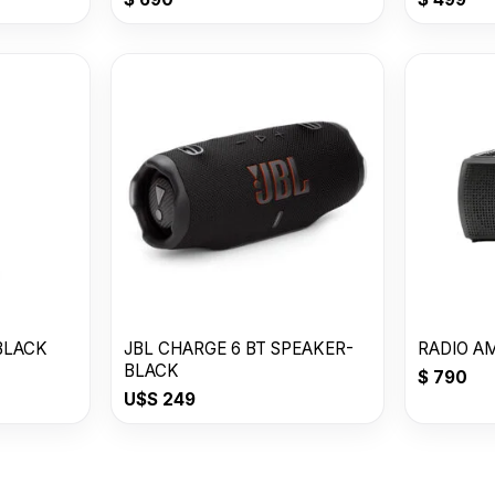
 GRIP bt speaker BLACK
JBL CHARGE 6 BT SPEAKER-
RADIO AM
BLACK
$
790
U$S
249