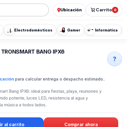
Ubicación
Carrito
0
Electrodomésticos
Gamer
Informática
 TRONSMART BANG IPX6
?
icación
para calcular entrega o despacho estimado..
art Bang IPX6: ideal para fiestas, playa, reuniones y
nido potente, luces LED, resistencia al agua y
 la música a todos lados.
r al carrito
Comprar ahora