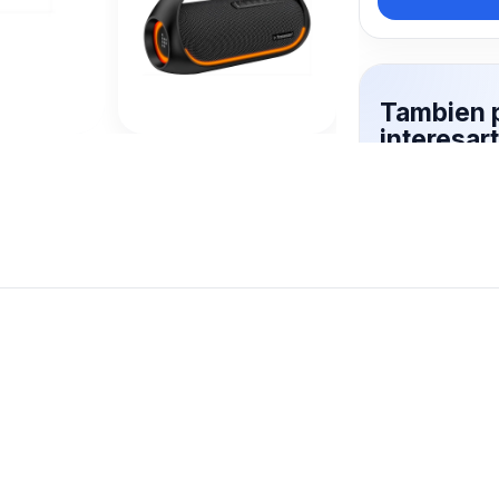
Tambien 
interesar
Mas productos 
explorando PA
Ver mas