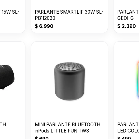
 15W SL-
PARLANTE SMARTLIF 30W SL-
PARLANT
PB112030
GEDI-G
$
6.990
$
2.390
TH
MINI PARLANTE BLUETOOTH
PARLANT
inPods LITTLE FUN TWS
LED COL
$
690
$
499