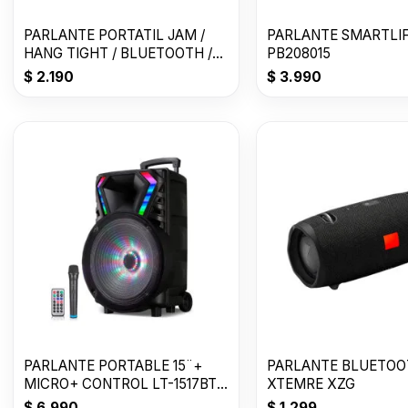
PARLANTE PORTATIL JAM /
PARLANTE SMARTLIF
HANG TIGHT / BLUETOOTH /
PB208015
GRIS
$
2.190
$
3.990
PARLANTE PORTABLE 15¨+
PARLANTE BLUETOO
MICRO+ CONTROL LT-1517BT
XTEMRE XZG
C/RUEDAS
$
6.990
$
1.299