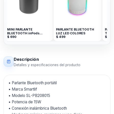
W
MINI PARLANTE
PARLANTE BLUETOOTH
PARLA
BLUETOOTH inPods
LUZ LED COLORES
TRON
$
690
$
499
$
3.59
LITTLE FUN TWS
MICRO 
WATE
Descripción
Detalles y especificaciones del producto
• Parlante Bluetooth portátil
• Marca Smartlif
• Modelo SL-PB208015
• Potencia de 15W
• Conexión inalámbrica Bluetooth