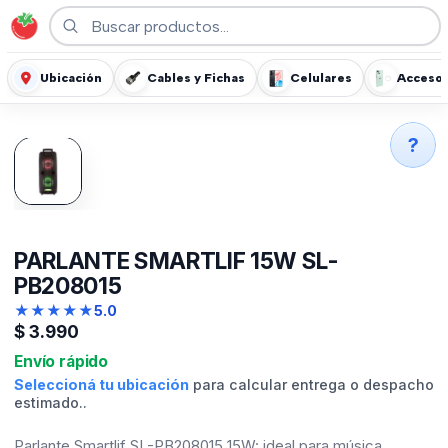
Ubicación
Cables y Fichas
Celulares
Accesor
?
PARLANTE SMARTLIF 15W SL-
PB208015
★
★
★
★
★
5.0
$
3.990
Envío rápido
Seleccioná tu ubicación
para calcular entrega o despacho
estimado..
Parlante Smartlif SL-PB208015 15W: ideal para música,