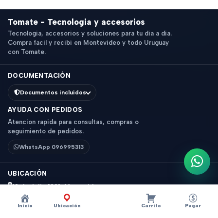
Tomate - Tecnologia y accesorios
Tecnologia, accesorios y soluciones para tu dia a dia.
Compra facil y recibi en Montevideo y todo Uruguay
con Tomate.
DOCUMENTACIÓN
Documentos incluidos
AYUDA CON PEDIDOS
Atencion rapida para consultas, compras o
seguimiento de pedidos.
WhatsApp 096995313
Escri
UBICACIÓN
18 de Julio 1831, Montevideo
Horario: 9 a 18 hs
Inicio
Ubicación
Carrito
Pagar