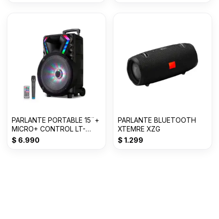
PARLANTE PORTABLE 15¨+
PARLANTE BLUETOOTH
MICRO+ CONTROL LT-
XTEMRE XZG
1517BT C/RUEDAS
$
6.990
$
1.299