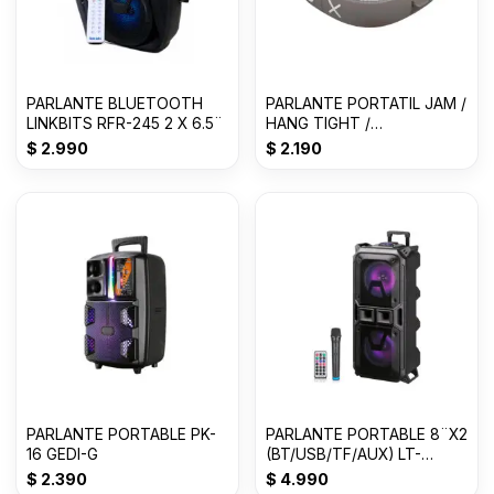
PARLANTE BLUETOOTH
PARLANTE PORTATIL JAM /
LINKBITS RFR-245 2 X 6.5¨
HANG TIGHT /
BLUETOOTH / GRIS
$
2.990
$
2.190
PARLANTE PORTABLE PK-
PARLANTE PORTABLE 8¨X2
16 GEDI-G
(BT/USB/TF/AUX) LT-
2801XBT
$
2.390
$
4.990