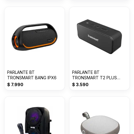
PARLANTE BT
PARLANTE BT
TRONSMART BANG IPX6
TRONSMART T2 PLUS
MICRO SD / 20W / 24 HS /
$
7.990
$
3.590
WATER