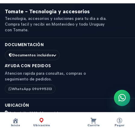
Tomate - Tecnologia y accesorios
Tecnologia, accesorios y soluciones para tu dia a dia.
Compra facil y recibi en Montevideo y todo Uruguay
con Tomate.
DOCUMENTACIÓN
Documentos incluidos
AYUDA CON PEDIDOS
Atencion rapida para consultas, compras o
seguimiento de pedidos.
WhatsApp 096995313
Escri
UBICACIÓN
18 de Julio 1831, Montevideo
Horario: 9 a 18 hs
Inicio
Ubicación
Carrito
Pagar
Ver mapa
Instagram