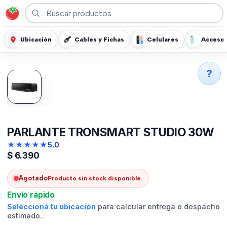
Ubicación
Cables y Fichas
Celulares
Accesor
?
PARLANTE TRONSMART STUDIO 30W
★
★
★
★
★
5.0
$
6.390
Agotado
Producto sin stock disponible.
Envío rápido
Seleccioná tu ubicación
para calcular entrega o despacho
estimado..