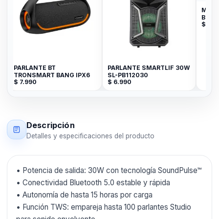
MINI
BLUE
$
69
LITT
PARLANTE BT
PARLANTE SMARTLIF 30W
TRONSMART BANG IPX6
SL-PB112030
$
7.990
$
6.990
Descripción
Detalles y especificaciones del producto
• Potencia de salida: 30W con tecnología SoundPulse™
• Conectividad Bluetooth 5.0 estable y rápida
• Autonomía de hasta 15 horas por carga
• Función TWS: empareja hasta 100 parlantes Studio