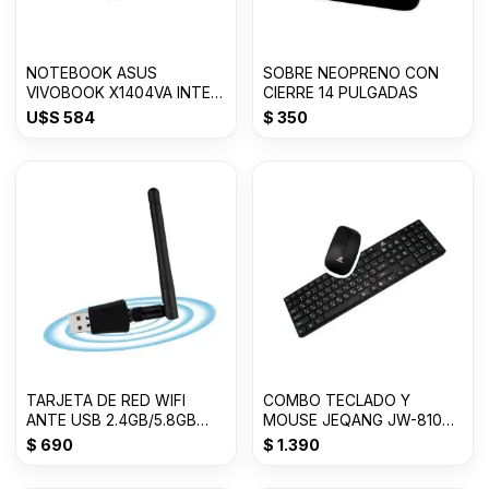
NOTEBOOK ASUS
SOBRE NEOPRENO CON
VIVOBOOK X1404VA INTEL
CIERRE 14 PULGADAS
CORE i3 8GB/128GB SSD
U$S
584
$
350
TARJETA DE RED WIFI
COMBO TECLADO Y
ANTE USB 2.4GB/5.8GB
MOUSE JEQANG JW-8100
600M
2.4G 10M USB GTB-14081-
$
690
$
1.390