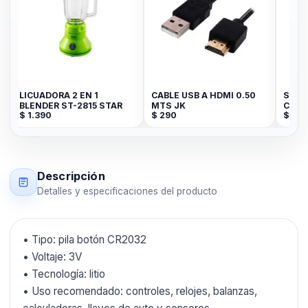
LICUADORA 2 EN 1
CABLE USB A HDMI 0.50
SOPO
BLENDER ST-2815 STAR
MTS JK
CELU
$
1.390
$
290
$
350
Descripción
Detalles y especificaciones del producto
• Tipo: pila botón CR2032
• Voltaje: 3V
• Tecnología: litio
• Uso recomendado: controles, relojes, balanzas,