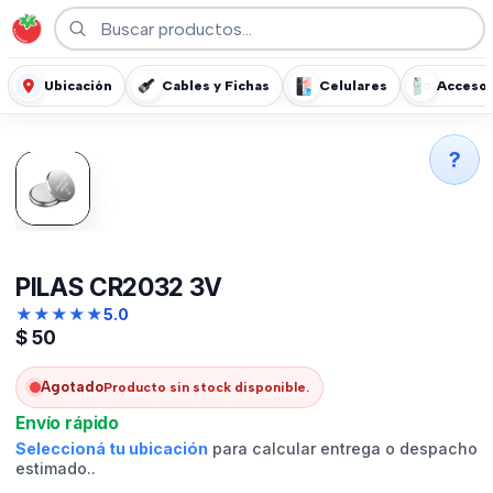
Ubicación
Cables y Fichas
Celulares
Accesor
?
PILAS CR2032 3V
★
★
★
★
★
5.0
$
50
Agotado
Producto sin stock disponible.
Envío rápido
Seleccioná tu ubicación
para calcular entrega o despacho
estimado..