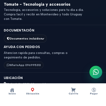
Tomate - Tecnologia y accesorios
Tecnologia, accesorios y soluciones para tu dia a dia.
Compra facil y recibi en Montevideo y todo Uruguay
con Tomate.
DOCUMENTACIÓN
Documentos incluidos
AYUDA CON PEDIDOS
Atencion rapida para consultas, compras o
seguimiento de pedidos.
WhatsApp 096995313
Escri
UBICACIÓN
18 de Julio 1831, Montevideo
Horario: 9 a 18 hs
Inicio
Ubicación
Carrito
Pagar
Ver mapa
Instagram
Descripción