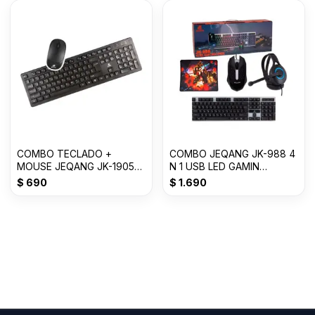
COMBO TECLADO +
COMBO JEQANG JK-988 4
MOUSE JEQANG JK-1905
N 1 USB LED GAMIN
GBT-14081-2010
GCOMBO GB/T 26245-20
$
690
$
1.690