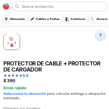
Ubicación
Cables y Fichas
Celulares
Accesor
?
PROTECTOR DE CABLE + PROTECTOR
DE CARGADOR
★
★
★
★
★
5.0
$
390
Envío rápido
Seleccioná tu ubicación
para calcular entrega o despacho
estimado..
Pregunta por modelos,