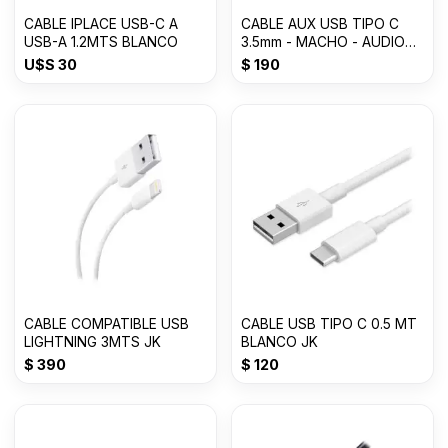
CABLE IPLACE USB-C A
CABLE AUX USB TIPO C
USB-A 1.2MTS BLANCO
3.5mm - MACHO - AUDIO
-1000mm
U$S
30
$
190
CABLE COMPATIBLE USB
CABLE USB TIPO C 0.5 MT
LIGHTNING 3MTS JK
BLANCO JK
$
390
$
120