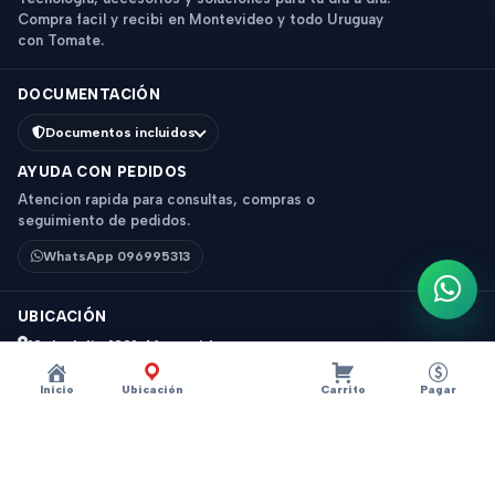
Compra facil y recibi en Montevideo y todo Uruguay
con Tomate.
DOCUMENTACIÓN
Documentos incluidos
AYUDA CON PEDIDOS
Atencion rapida para consultas, compras o
seguimiento de pedidos.
WhatsApp 096995313
Escri
UBICACIÓN
18 de Julio 1831, Montevideo
Horario: 9 a 18 hs
Inicio
Ubicación
Carrito
Pagar
Ver mapa
Instagram
Descripción
×
?
PROTECTOR DE CABLE + PROTECTOR DE
© 2026 Tomate - Tecnologia y accesorios. Todos los derechos
CARGADOR