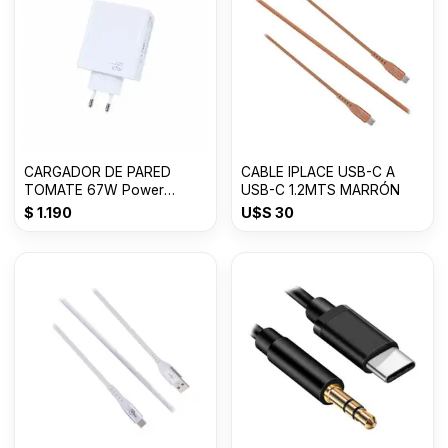
CARGADOR DE PARED
CABLE IPLACE USB-C A
TOMATE 67W Power
USB-C 1.2MTS MARRÓN
adapter Suit USB T-CH016
$
1.190
U$S
30