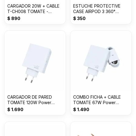
CARGADOR 20W + CABLE
ESTUCHE PROTECTIVE
T-CH008 TOMATE -
CASE AIRPOD 3 360°
MICRO
PROTECTION
$
890
$
350
CARGADOR DE PARED
COMBO FICHA + CABLE
TOMATE 120W Power
TOMATE 67W Power
adapter Suit USB T-CH018
Adapter Suit T-CH017
$
1.690
$
1.490