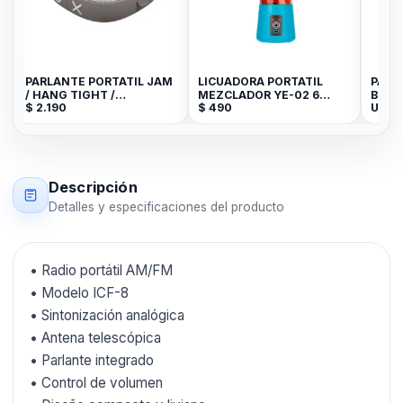
PARLANTE PORTATIL JAM
LICUADORA PORTATIL
PARLAN
/ HANG TIGHT /
MEZCLADOR YE-02 6
BLUETO
$
2.190
$
490
U$S
18
BLUETOOTH / GRIS
CUCHILLAS 380 ML
Descripción
Detalles y especificaciones del producto
• Radio portátil AM/FM
• Modelo ICF-8
• Sintonización analógica
• Antena telescópica
• Parlante integrado
• Control de volumen