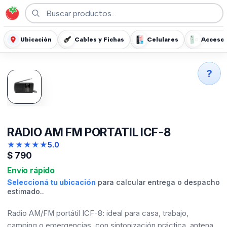
Ubicación
Cables y Fichas
Celulares
Accesor
?
RADIO AM FM PORTATIL ICF-8
★
★
★
★
★
5.0
$
790
Envío rápido
Seleccioná tu ubicación
para calcular entrega o despacho
estimado..
Radio AM/FM portátil ICF-8: ideal para casa, trabajo,
camping o emergencias, con sintonización práctica, antena