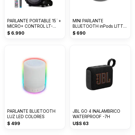
PARLANTE PORTABLE 15¨+
MINI PARLANTE
MICRO+ CONTROL LT-
BLUETOOTH inPods LITTLE
1517BT C/RUEDAS
FUN TWS
$
6.990
$
690
PARLANTE BLUETOOTH
JBL GO 4 INALAMBRICO
LUZ LED COLORES
WATERPROOF -7H
$
499
U$S
63