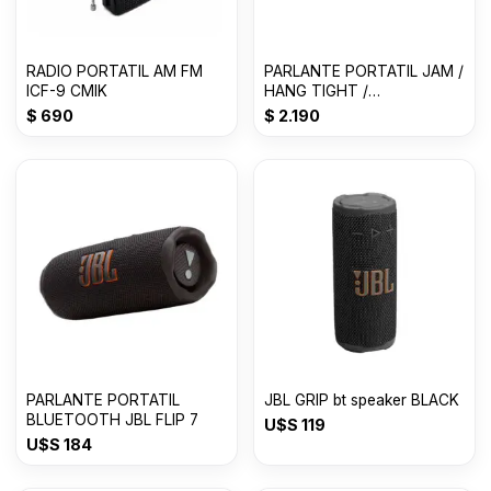
RADIO PORTATIL AM FM
PARLANTE PORTATIL JAM /
ICF-9 CMIK
HANG TIGHT /
BLUETOOTH / GRIS
$
690
$
2.190
PARLANTE PORTATIL
JBL GRIP bt speaker BLACK
BLUETOOTH JBL FLIP 7
U$S
119
U$S
184