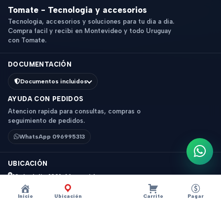
Tomate - Tecnologia y accesorios
Tecnologia, accesorios y soluciones para tu dia a dia.
Compra facil y recibi en Montevideo y todo Uruguay
con Tomate.
DOCUMENTACIÓN
Documentos incluidos
AYUDA CON PEDIDOS
Atencion rapida para consultas, compras o
seguimiento de pedidos.
WhatsApp 096995313
Escri
UBICACIÓN
18 de Julio 1831, Montevideo
Horario: 9 a 18 hs
Inicio
Ubicación
Carrito
Pagar
Ver mapa
Instagram
Descripción