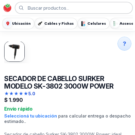
Ubicación
Cables y Fichas
Celulares
Accesor
?
SECADOR DE CABELLO SURKER
MODELO SK-3802 3000W POWER
★
★
★
★
★
5.0
$
1.990
Envío rápido
Seleccioná tu ubicación
para calcular entrega o despacho
estimado..
Secador de cabello Surker SK-3802 3000W Power: ideal