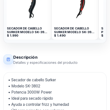
SECADOR DE CABELLO
SECADOR DE CABELLO
SECA
SURKER MODELO SK-3901
SURKER MODELO SK-3902
PROS
$
1.990
$
1.490
$
1.2
- 3000 POWER
2000W POWER
Descripción
Detalles y especificaciones del producto
• Secador de cabello Surker
• Modelo SK-3802
• Potencia 3000W Power
• Ideal para secado rápido
• Ayuda a controlar frizz y humedad