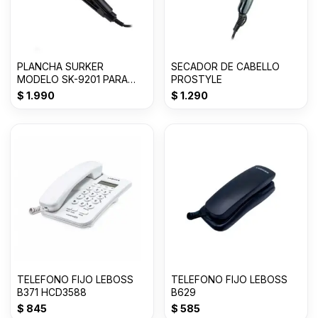
PLANCHA SURKER
SECADOR DE CABELLO
MODELO SK-9201 PARA
PROSTYLE
FRIZZ
$
1.990
$
1.290
TELEFONO FIJO LEBOSS
TELEFONO FIJO LEBOSS
B371 HCD3588
B629
$
845
$
585