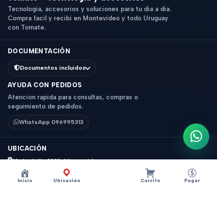
Tecnologia, accesorios y soluciones para tu dia a dia.
Compra facil y recibi en Montevideo y todo Uruguay
con Tomate.
DOCUMENTACIÓN
Documentos incluidos
AYUDA CON PEDIDOS
Atencion rapida para consultas, compras o
seguimiento de pedidos.
WhatsApp 096995313
Escri
UBICACIÓN
18 de Julio 1831, Montevideo
Horario: 9 a 18 hs
Inicio
Ubicación
Carrito
Pagar
Ver mapa
Instagram
Descripción
×
?
Sir Fausto Pure Shampoo Detox Detoxificante