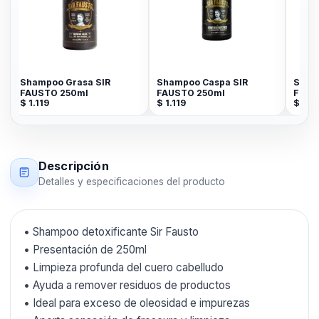
Shampoo Grasa SIR
Shampoo Caspa SIR
Shamp
FAUSTO 250ml
FAUSTO 250ml
Faust
$
1.119
$
1.119
$
89
Descripción
Detalles y especificaciones del producto
• Shampoo detoxificante Sir Fausto
• Presentación de 250ml
• Limpieza profunda del cuero cabelludo
• Ayuda a remover residuos de productos
• Ideal para exceso de oleosidad e impurezas