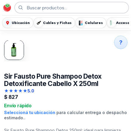
Ubicación
Cables y Fichas
Celulares
Accesor
?
Sir Fausto Pure Shampoo Detox
Detoxificante Cabello X 250ml
★
★
★
★
★
5.0
$
827
Envío rápido
Seleccioná tu ubicación
para calcular entrega o despacho
estimado..
Sir Fausto Pure Shampoo Detox 250ml: ideal para limpieza