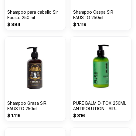
Shampoo para cabello Sir
Shampoo Caspa SIR
Fausto 250 ml
FAUSTO 250ml
$
894
$
1.119
Shampoo Grasa SIR
PURE BALM D-TOX 250ML
FAUSTO 250ml
ANTIPOLUTION - SIR
FAUSTO
$
1.119
$
816