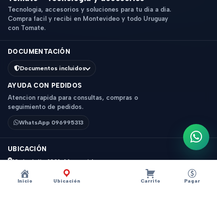
Tecnologia, accesorios y soluciones para tu dia a dia.
Compra facil y recibi en Montevideo y todo Uruguay
con Tomate.
DOCUMENTACIÓN
Documentos incluidos
AYUDA CON PEDIDOS
Atencion rapida para consultas, compras o
seguimiento de pedidos.
WhatsApp 096995313
Escri
UBICACIÓN
18 de Julio 1831, Montevideo
Horario: 9 a 18 hs
Inicio
Ubicación
Carrito
Pagar
Ver mapa
Instagram
Descripción
×
?
TERMO AC. INOX C/MANIJA 1LITRO ZENIT VERDE