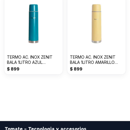
TERMO AC. INOX ZENIT
TERMO AC. INOX ZENIT
BALA 1LITRO AZUL
BALA 1LITRO AMARILLO
PETROLEO Z100XZAP
PASTEL Z100XZY
$
899
$
899
Tomate - Tecnologia y accesorios