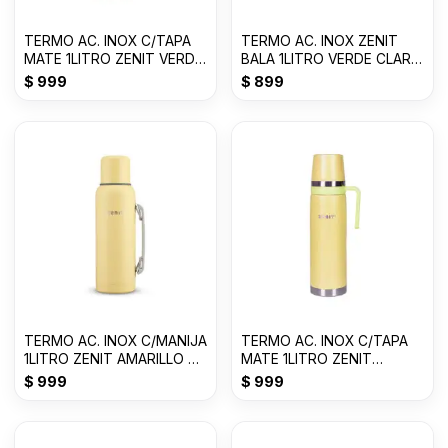
TERMO AC. INOX C/TAPA
TERMO AC. INOX ZENIT
MATE 1LITRO ZENIT VERDE
BALA 1LITRO VERDE CLARO
CLARO ZF3VC
Z100XZVC
$
999
$
899
TERMO AC. INOX C/MANIJA
TERMO AC. INOX C/TAPA
1LITRO ZENIT AMARILLO P
MATE 1LITRO ZENIT
Z100XZ1Y
AMARILLO P ZF3Y
$
999
$
999