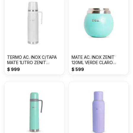
TERMO AC. INOX C/TAPA
MATE AC. INOX ZENIT
MATE 1LITRO ZENIT
120ML VERDE CLARO
BLANCO ZF3W
ZVB028VC
$
999
$
599