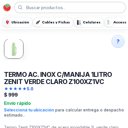
Ubicación
Cables y Fichas
Celulares
Accesor
?
TERMO AC. INOX C/MANIJA 1LITRO
ZENIT VERDE CLARO Z100XZ1VC
★
★
★
★
★
5.0
$
999
Envío rápido
Seleccioná tu ubicación
para calcular entrega o despacho
estimado..
Termo Zenit Z100XZ1VC de acero inoxidable 1L verde claro