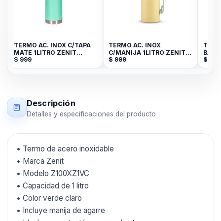
TERMO AC. INOX C/TAPA
TERMO AC. INOX
TERM
MATE 1LITRO ZENIT
C/MANIJA 1LITRO ZENIT
BALA 
$
999
$
999
$
899
VERDE CLARO ZF3VC
AMARILLO P Z100XZ1Y
Z100
Descripción
Detalles y especificaciones del producto
• Termo de acero inoxidable
• Marca Zenit
• Modelo Z100XZ1VC
• Capacidad de 1 litro
• Color verde claro
• Incluye manija de agarre