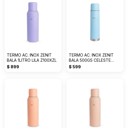
TERMO AC. INOX ZENIT
TERMO AC. INOX ZENIT
BALA 1LITRO LILA Z100XZL
BALA 500GS CELESTE
PASTEL Z50ZC
$
899
$
599