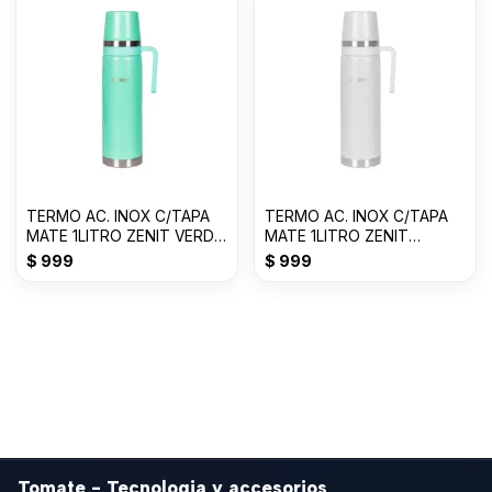
TERMO AC. INOX C/TAPA
TERMO AC. INOX C/TAPA
MATE 1LITRO ZENIT VERDE
MATE 1LITRO ZENIT
CLARO ZF3VC
BLANCO ZF3W
$
999
$
999
Tomate - Tecnologia y accesorios