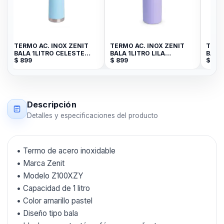
TERMO AC. INOX ZENIT
TERMO AC. INOX ZENIT
TERM
BALA 1LITRO CELESTE
BALA 1LITRO LILA
BALA
$
899
$
899
$
899
PASTEL Z100XZC
Z100XZL
Z100
Descripción
Detalles y especificaciones del producto
• Termo de acero inoxidable
• Marca Zenit
• Modelo Z100XZY
• Capacidad de 1 litro
• Color amarillo pastel
• Diseño tipo bala