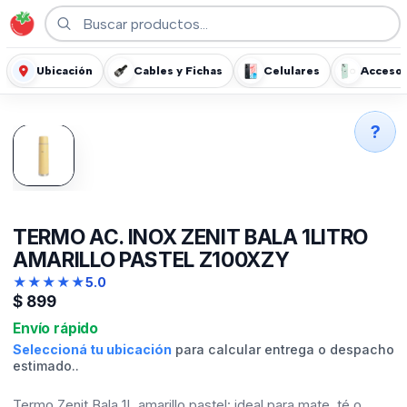
Ubicación
Cables y Fichas
Celulares
Accesor
?
TERMO AC. INOX ZENIT BALA 1LITRO
AMARILLO PASTEL Z100XZY
★
★
★
★
★
5.0
$
899
Envío rápido
Seleccioná tu ubicación
para calcular entrega o despacho
estimado..
Termo Zenit Bala 1L amarillo pastel: ideal para mate, té o