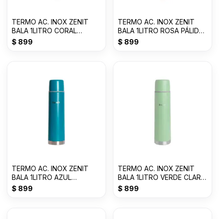
TERMO AC. INOX ZENIT
TERMO AC. INOX ZENIT
BALA 1LITRO CORAL
BALA 1LITRO ROSA PÁLIDO
Z100XZCR
Z100XZP
$
899
$
899
TERMO AC. INOX ZENIT
TERMO AC. INOX ZENIT
BALA 1LITRO AZUL
BALA 1LITRO VERDE CLARO
PETROLEO Z100XZAP
Z100XZVC
$
899
$
899