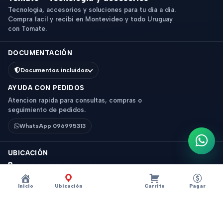
Tecnologia, accesorios y soluciones para tu dia a dia.
Compra facil y recibi en Montevideo y todo Uruguay
con Tomate.
DOCUMENTACIÓN
Documentos incluidos
AYUDA CON PEDIDOS
Atencion rapida para consultas, compras o
seguimiento de pedidos.
WhatsApp 096995313
Escri
UBICACIÓN
18 de Julio 1831, Montevideo
Horario: 9 a 18 hs
Inicio
Ubicación
Carrito
Pagar
Ver mapa
Instagram
Descripción
×
?
TERMO AC. INOX ZENIT BALA 1LITRO AMARILLO