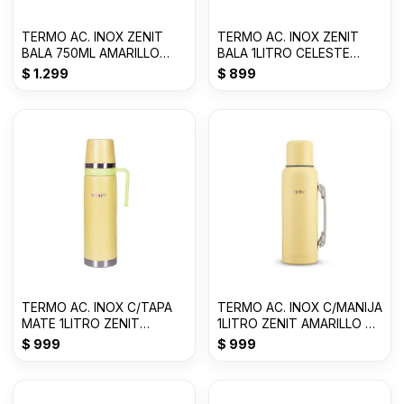
TERMO AC. INOX ZENIT
TERMO AC. INOX ZENIT
BALA 750ML AMARILLO
BALA 1LITRO CELESTE
PASTEL Z75ZY
PASTEL Z100XZC
$
1.299
$
899
TERMO AC. INOX C/TAPA
TERMO AC. INOX C/MANIJA
MATE 1LITRO ZENIT
1LITRO ZENIT AMARILLO P
AMARILLO P ZF3Y
Z100XZ1Y
$
999
$
999