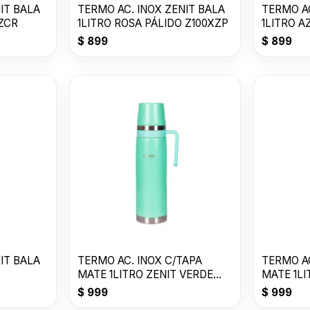
IT BALA
TERMO AC. INOX ZENIT BALA
TERMO AC
ZCR
1LITRO ROSA PÁLIDO Z100XZP
1LITRO 
Z100XZA
$
899
$
899
IT BALA
TERMO AC. INOX C/TAPA
TERMO AC
MATE 1LITRO ZENIT VERDE
MATE 1LI
CLARO ZF3VC
P ZF3Y
$
999
$
999