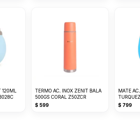
T 120ML
TERMO AC. INOX ZENIT BALA
MATE AC.
B028C
500GS CORAL Z50ZCR
TURQUEZ
$
599
$
799