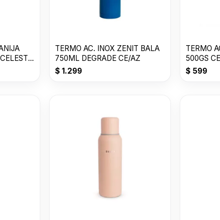
TERMO AC. INOX ZENIT BALA
TERMO AC
 CELESTE
750ML DEGRADE CE/AZ
500GS C
Z50ZC
$
1.299
$
599