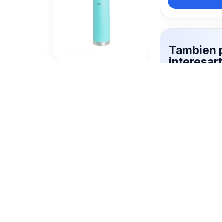
Tambien 
interesa
Mas productos 
explorando TE
Ver mas