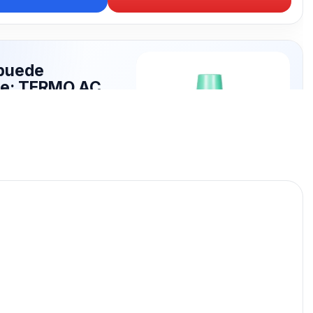
puede
rte: TERMO AC
publicados para seguir
RMO AC.
TERMO AC