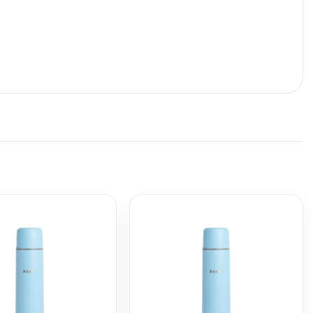
NOX
TERMO AC. INOX
TERMO AC INOX
TERMO
750ML
ZENIT BALA 750ML
C/MANIJA RÍGIDA
ZENIT
DEGRADE CE/AZ
$
1.299
750ML ZENIT
$
699
CELES
$
599
CELESTE PASTEL
Z50Z