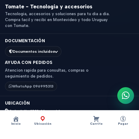
Tomate - Tecnologia y accesorios
Tecnologia, accesorios y soluciones para tu dia a dia.
Compra facil y recibi en Montevideo y todo Uruguay
con Tomate.
DOCUMENTACIÓN
Documentos incluidos
AYUDA CON PEDIDOS
Atencion rapida para consultas, compras o
seguimiento de pedidos.
WhatsApp 096995313
Escri
UBICACIÓN
18 de Julio 1831, Montevideo
Horario: 9 a 18 hs
Inicio
Ubicación
Carrito
Pagar
Ver mapa
Instagram
Descripción