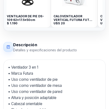
VENTILADOR DE PIE DS-
CALOVENTILADOR
CALO
109 62*17.5*50cm
VERTICAL FUTURA FUT
VERT
$
1.190
U$S
20
U$S
CV2001
CV20
Descripción
Detalles y especificaciones del producto
• Ventilador 3 en 1
• Marca Futura
• Uso como ventilador de pie
• Uso como ventilador de mesa
• Uso como ventilador de pared
• Altura y posición adaptable
• Cabezal orientable