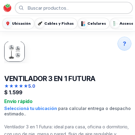
Ubicación
Cables y Fichas
Celulares
Accesor
?
VENTILADOR 3 EN 1 FUTURA
★
★
★
★
★
5.0
$
1.599
Envío rápido
Seleccioná tu ubicación
para calcular entrega o despacho
estimado..
Ventilador 3 en 1 Futura: ideal para casa, oficina o dormitorio,
con uso de pie, mesa o pared, flujo de aire regulable y