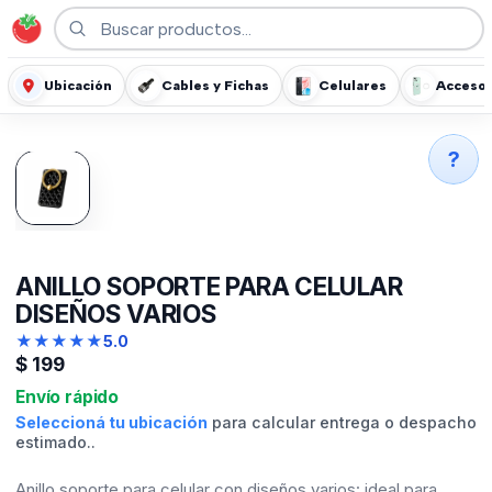
Ubicación
Cables y Fichas
Celulares
Accesor
?
ANILLO SOPORTE PARA CELULAR
DISEÑOS VARIOS
★
★
★
★
★
5.0
$
199
Envío rápido
Seleccioná tu ubicación
para calcular entrega o despacho
estimado..
Anillo soporte para celular con diseños varios: ideal para