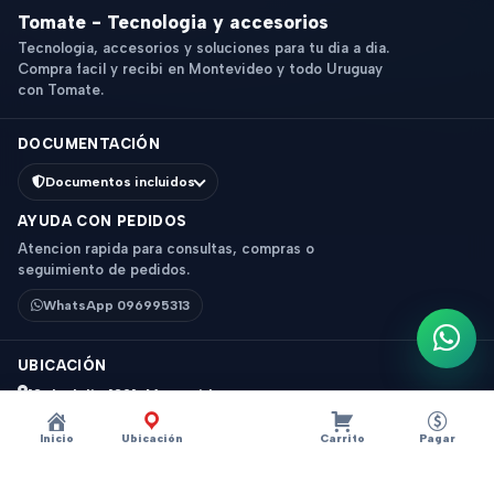
Tomate - Tecnologia y accesorios
Tecnologia, accesorios y soluciones para tu dia a dia.
Compra facil y recibi en Montevideo y todo Uruguay
con Tomate.
DOCUMENTACIÓN
Documentos incluidos
AYUDA CON PEDIDOS
Atencion rapida para consultas, compras o
seguimiento de pedidos.
WhatsApp 096995313
Escri
UBICACIÓN
18 de Julio 1831, Montevideo
Horario: 9 a 18 hs
Inicio
Ubicación
Carrito
Pagar
Ver mapa
Instagram
Descripción