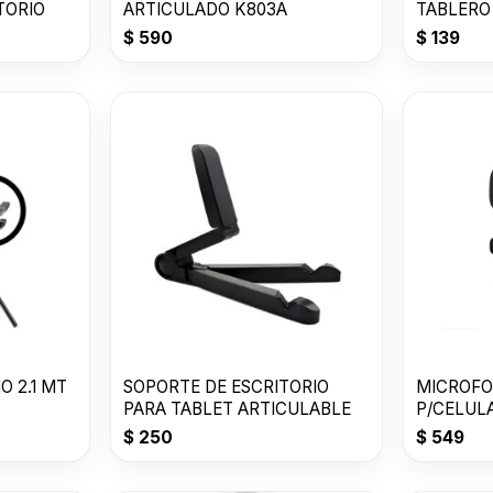
TORIO
ARTICULADO K803A
TABLERO 
$
590
$
139
O 2.1 MT
SOPORTE DE ESCRITORIO
MICROFO
PARA TABLET ARTICULABLE
$
250
$
549