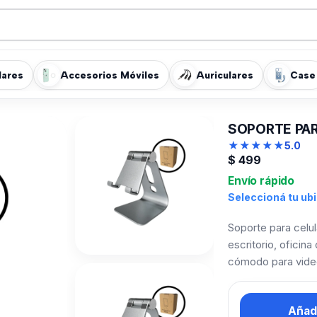
lares
Accesorios Móviles
Auriculares
Case
SOPORTE PAR
★
★
★
★
★
5.0
$
499
Envío rápido
Seleccioná tu ub
Soporte para celul
escritorio, oficin
cómodo para video
Añadi