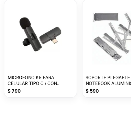
MICROFONO K9 PARA
SOPORTE PLEGABLE
CELULAR TIPO C / CON
NOTEBOOK ALUMINI
FILTRO
18 PULGADAS
$
790
$
590