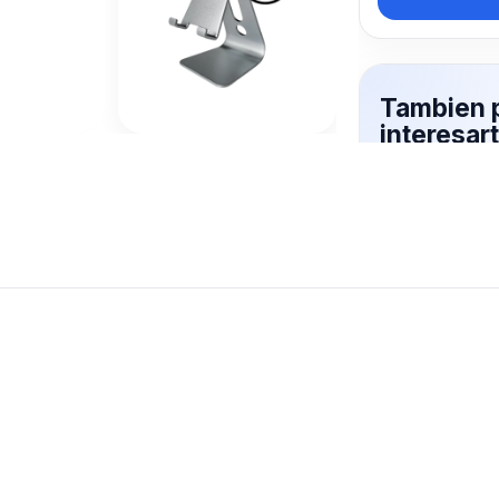
Tambien 
interesa
CELULAR
Mas productos 
explorando SO
Ver mas