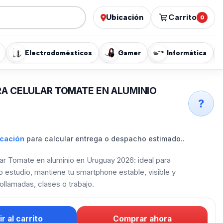
Ubicación
Carrito
0
Electrodomésticos
Gamer
Informática
A CELULAR TOMATE EN ALUMINIO
?
icación
para calcular entrega o despacho estimado..
ar Tomate en aluminio en Uruguay 2026: ideal para
a o estudio, mantiene tu smartphone estable, visible y
llamadas, clases o trabajo.
r al carrito
Comprar ahora