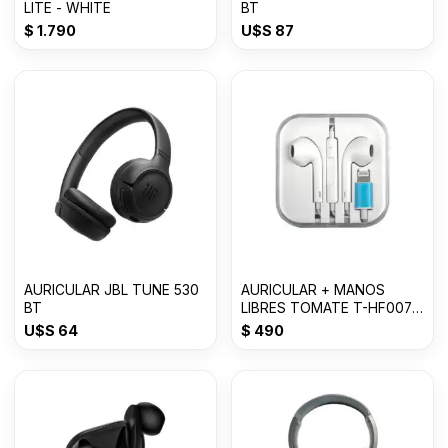
LITE - WHITE
BT
$
1.790
U$S
87
AURICULAR JBL TUNE 530
AURICULAR + MANOS
BT
LIBRES TOMATE T-HF007
FOR LIGHTNING--
U$S
64
$
490