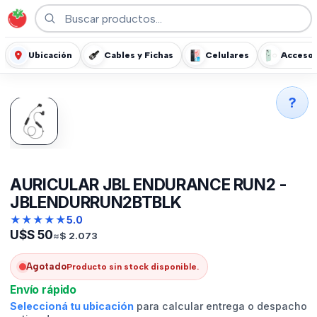
Ubicación
Cables y Fichas
Celulares
Accesor
?
AURICULAR JBL ENDURANCE RUN2 -
JBLENDURRUN2BTBLK
★
★
★
★
★
5.0
U$S
50
≈
$
2.073
Agotado
Producto sin stock disponible.
Envío rápido
Seleccioná tu ubicación
para calcular entrega o despacho