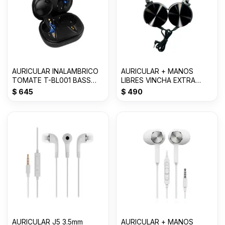
AURICULAR INALAMBRICO
AURICULAR + MANOS
TOMATE T-BL001 BASS
LIBRES VINCHA EXTRA
Con 50% OFF
BASS 3.0mm MDR-
$
645
$
490
XB450AP
AURICULAR J5 3.5mm
AURICULAR + MANOS