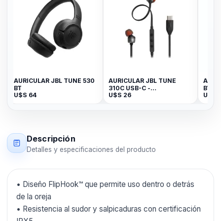
AURICULAR JBL TUNE 530
AURICULAR JBL TUNE
AURI
BT
310C USB-C -
BT
U$S
64
U$S
26
U$S
JBLT310CBLKAM
Descripción
Detalles y especificaciones del producto
• Diseño FlipHook™ que permite uso dentro o detrás
de la oreja
• Resistencia al sudor y salpicaduras con certificación