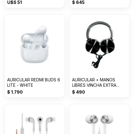
Lime
Con 50% OFF
U$S
51
$
645
AURICULAR REDMI BUDS 6
AURICULAR + MANOS
LITE - WHITE
LIBRES VINCHA EXTRA
BASS 3.0mm MDR-
$
1.790
$
490
XB450AP