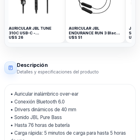
AURICULAR JBL TUNE
AURICULAR JBL
JBL 
310C USB-C -
ENDURANCE RUN 3 Black
SPEA
U$S
26
U$S
51
U$S
JBLT310CBLKAM
Lime
Descripción
Detalles y especificaciones del producto
• Auricular inalámbrico over-ear
• Conexión Bluetooth 6.0
• Drivers dinámicos de 40 mm
• Sonido JBL Pure Bass
• Hasta 76 horas de batería
• Carga rápida: 5 minutos de carga para hasta 5 horas