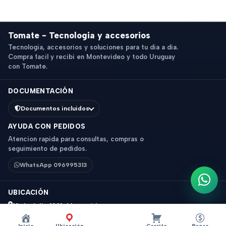
Tomate - Tecnologia y accesorios
Tecnologia, accesorios y soluciones para tu dia a dia.
Compra facil y recibi en Montevideo y todo Uruguay
con Tomate.
DOCUMENTACIÓN
Documentos incluidos
AYUDA CON PEDIDOS
Atencion rapida para consultas, compras o
seguimiento de pedidos.
WhatsApp 096995313
Escri
UBICACIÓN
18 de Julio 1831, Montevideo
Horario: 9 a 18 hs
Inicio
Ubicación
Carrito
Pagar