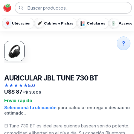
Ubicación
Cables y Fichas
Celulares
Accesor
?
AURICULAR JBL TUNE 730 BT
★
★
★
★
★
5.0
U$S
87
≈
$
3.606
Envío rápido
Seleccioná tu ubicación
para calcular entrega o despacho
estimado..
El Tune 730 BT es ideal para quienes buscan sonido potente,
comodidad y libertad en el día a día. Su conexión Bluetooth