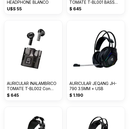
HEADPHONE BLANCO
TOMATE T-BL001 BASS
Con 50% OFF
U$S
55
$
645
AURICULAR INALAMBRICO
AURICULAR JEQANG JH-
TOMATE T-BL002 Con
790 3.5MM + USB
50% OFF
$
645
$
1.190