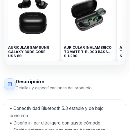
AURICULAR SAMSUNG
AURICULAR INALAMBRICO
AURICU
GALAXY BUDS CORE
TOMATE T-BL003 BASS
TOMATE
U$S
89
$
1.290
$
1.290
3D
WIREL
Descripción
Detalles y especificaciones del producto
• Conectividad Bluetooth 5.3 estable y de bajo
consumo
• Diseño in-ear ultraligero con ajuste cómodo