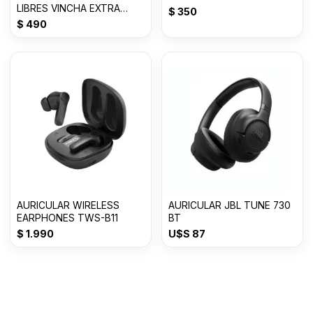
LIBRES VINCHA EXTRA
$
350
BASS 3.0mm MDR-
$
490
XB450AP
AURICULAR WIRELESS
AURICULAR JBL TUNE 730
EARPHONES TWS-B11
BT
$
1.990
U$S
87