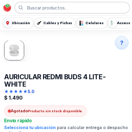
Ubicación
Cables y Fichas
Celulares
Accesor
?
AURICULAR REDMI BUDS 4 LITE-
WHITE
★
★
★
★
★
5.0
$
1.490
Agotado
Producto sin stock disponible.
Envío rápido
Seleccioná tu ubicación
para calcular entrega o despacho