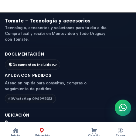
Tomate - Tecnologia y accesorios
Tecnologia, accesorios y soluciones para tu dia a dia.
Compra facil y recibi en Montevideo y todo Uruguay
con Tomate.
DOCUMENTACIÓN
Documentos incluidos
AYUDA CON PEDIDOS
Atencion rapida para consultas, compras o
seguimiento de pedidos.
WhatsApp 096995313
Escri
UBICACIÓN
18 de Julio 1831, Montevideo
Horario: 9 a 18 hs
Inicio
Ubicación
Carrito
Pagar