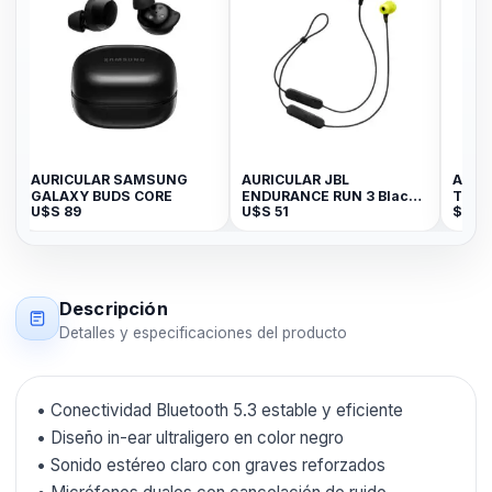
AURICULAR SAMSUNG
AURICULAR JBL
AURICU
GALAXY BUDS CORE
ENDURANCE RUN 3 Black
TOMATE
U$S
89
U$S
51
$
1.290
Lime
3D
Descripción
Detalles y especificaciones del producto
• Conectividad Bluetooth 5.3 estable y eficiente
• Diseño in-ear ultraligero en color negro
• Sonido estéreo claro con graves reforzados