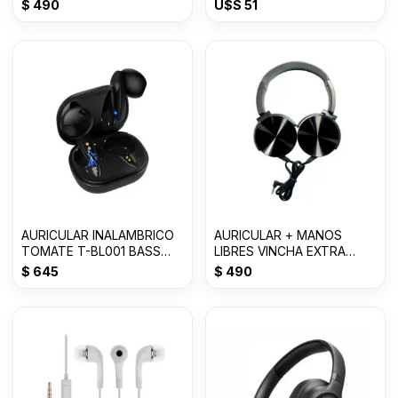
FOR LIGHTNING--
Lime
$
490
U$S
51
AURICULAR INALAMBRICO
AURICULAR + MANOS
TOMATE T-BL001 BASS
LIBRES VINCHA EXTRA
Con 50% OFF
BASS 3.0mm MDR-
$
645
$
490
XB450AP