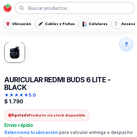
Ubicación
Cables y Fichas
Celulares
Accesor
?
AURICULAR REDMI BUDS 6 LITE -
BLACK
★
★
★
★
★
5.0
$
1.790
Agotado
Producto sin stock disponible.
Envío rápido
Seleccioná tu ubicación
para calcular entrega o despacho