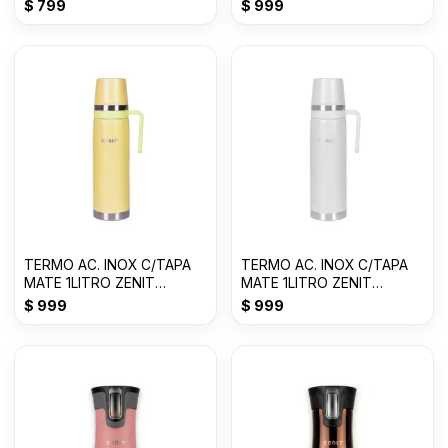
CLARO ZF3VC
$
799
$
999
TERMO AC. INOX C/TAPA
TERMO AC. INOX C/TAPA
MATE 1LITRO ZENIT
MATE 1LITRO ZENIT
AMARILLO P ZF3Y
BLANCO ZF3W
$
999
$
999