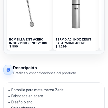
BOMBILLA ZNT ACERO
TERMO AC. INOX ZENIT
TER
INOX Z1109 ZENIT Z1109
BALA 750ML ACERO
BAL
$
999
$
1.299
$
1.
CE/
Descripción
Detalles y especificaciones del producto
• Bombilla para mate marca Zenit
• Fabricada en acero
• Diseño plano