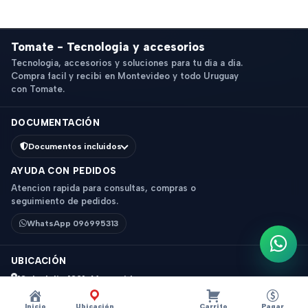
Tomate - Tecnologia y accesorios
Tecnologia, accesorios y soluciones para tu dia a dia.
Compra facil y recibi en Montevideo y todo Uruguay
con Tomate.
DOCUMENTACIÓN
Documentos incluidos
AYUDA CON PEDIDOS
Atencion rapida para consultas, compras o
seguimiento de pedidos.
WhatsApp 096995313
Escri
UBICACIÓN
18 de Julio 1831, Montevideo
Horario: 9 a 18 hs
Inicio
Ubicación
Carrito
Pagar