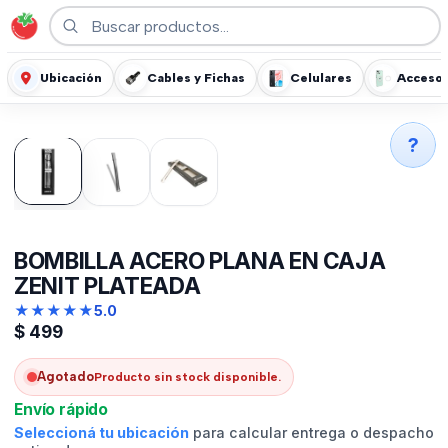
Ubicación
Cables y Fichas
Celulares
Accesor
?
BOMBILLA ACERO PLANA EN CAJA
ZENIT PLATEADA
★
★
★
★
★
5.0
$
499
Agotado
Producto sin stock disponible.
Envío rápido
Seleccioná tu ubicación
para calcular entrega o despacho