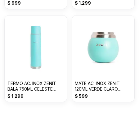
Z100XZ1Y
PASTEL Z75ZY
$
999
$
1.299
TERMO AC. INOX ZENIT
MATE AC. INOX ZENIT
BALA 750ML CELESTE
120ML VERDE CLARO
Z75ZC
ZVB028VC
$
1.299
$
599