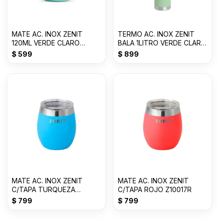
MATE AC. INOX ZENIT
TERMO AC. INOX ZENIT
120ML VERDE CLARO
BALA 1LITRO VERDE CLARO
ZVB028VC
Z100XZVC
$
599
$
899
MATE AC. INOX ZENIT
MATE AC. INOX ZENIT
C/TAPA TURQUEZA
C/TAPA ROJO Z10017R
Z10017A
$
799
$
799