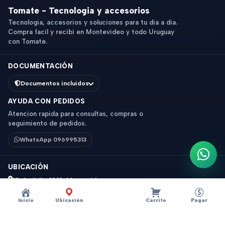
Tomate - Tecnologia y accesorios
Tecnologia, accesorios y soluciones para tu dia a dia.
Compra facil y recibi en Montevideo y todo Uruguay
con Tomate.
DOCUMENTACIÓN
Documentos incluidos
AYUDA CON PEDIDOS
Atencion rapida para consultas, compras o
seguimiento de pedidos.
WhatsApp 096995313
Escri
UBICACIÓN
18 de Julio 1831, Montevideo
Horario: 9 a 18 hs
Inicio
Ubicación
Carrito
Pagar
Ver mapa
Instagram
Descripción