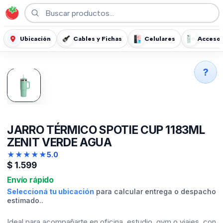
Ubicación
Cables y Fichas
Celulares
Accesor
?
JARRO TÉRMICO SPOTIE CUP 1183ML
ZENIT VERDE AGUA
★
★
★
★
★
5.0
$
1.599
Envío rápido
Seleccioná tu ubicación
para calcular entrega o despacho
estimado..
Ideal para acompañarte en oficina, estudio, gym o viajes, con