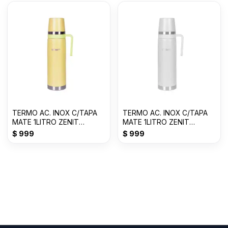
TERMO AC. INOX C/TAPA
TERMO AC. INOX C/TAPA
MATE 1LITRO ZENIT
MATE 1LITRO ZENIT
AMARILLO P ZF3Y
BLANCO ZF3W
$
999
$
999