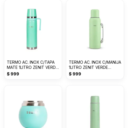
TERMO AC. INOX C/TAPA
TERMO AC. INOX C/MANIJA
MATE 1LITRO ZENIT VERDE
1LITRO ZENIT VERDE
CLARO ZF3VC
CLARO Z100XZ1VC
$
999
$
999