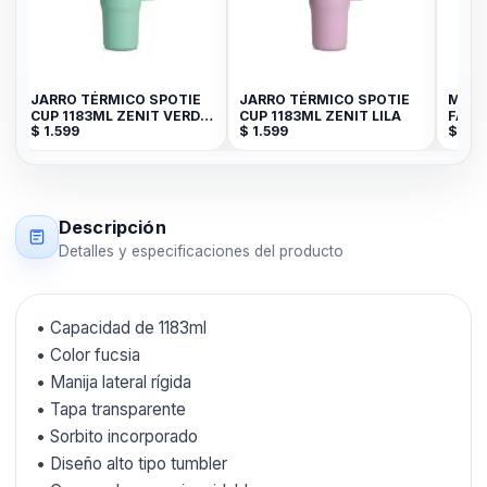
JARRO TÉRMICO SPOTIE
JARRO TÉRMICO SPOTIE
MATE
CUP 1183ML ZENIT VERDE
CUP 1183ML ZENIT LILA
FASH
$
1.599
$
1.599
$
999
AGUA
Descripción
Detalles y especificaciones del producto
• Capacidad de 1183ml
• Color fucsia
• Manija lateral rígida
• Tapa transparente
• Sorbito incorporado
• Diseño alto tipo tumbler