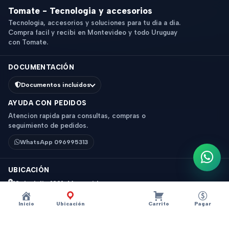
Tomate - Tecnologia y accesorios
Tecnologia, accesorios y soluciones para tu dia a dia.
Compra facil y recibi en Montevideo y todo Uruguay
con Tomate.
DOCUMENTACIÓN
Documentos incluidos
AYUDA CON PEDIDOS
Atencion rapida para consultas, compras o
seguimiento de pedidos.
WhatsApp 096995313
Escri
UBICACIÓN
18 de Julio 1831, Montevideo
Horario: 9 a 18 hs
Inicio
Ubicación
Carrito
Pagar
Ver mapa
Instagram
Descripción