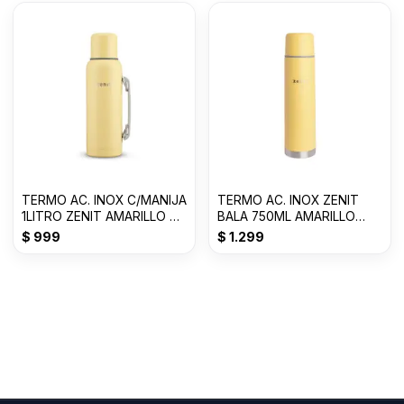
TERMO AC. INOX C/MANIJA
TERMO AC. INOX ZENIT
1LITRO ZENIT AMARILLO P
BALA 750ML AMARILLO
Z100XZ1Y
PASTEL Z75ZY
$
999
$
1.299