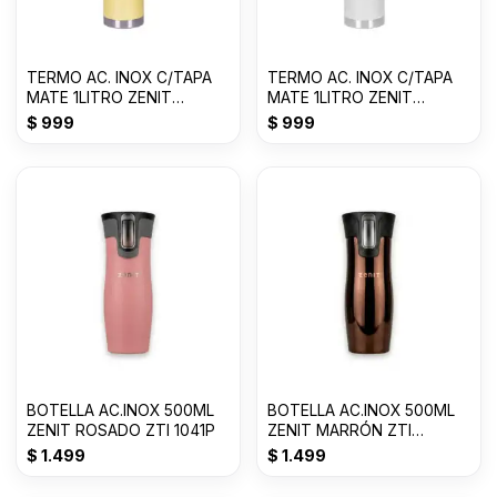
TERMO AC. INOX C/TAPA
TERMO AC. INOX C/TAPA
MATE 1LITRO ZENIT
MATE 1LITRO ZENIT
AMARILLO P ZF3Y
BLANCO ZF3W
$
999
$
999
BOTELLA AC.INOX 500ML
BOTELLA AC.INOX 500ML
ZENIT ROSADO ZTI 1041P
ZENIT MARRÓN ZTI
1041DM
$
1.499
$
1.499