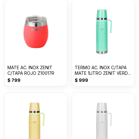
MATE AC. INOX ZENIT
TERMO AC. INOX C/TAPA
C/TAPA ROJO Z10017R
MATE 1LITRO ZENIT VERDE
CLARO ZF3VC
$
799
$
999