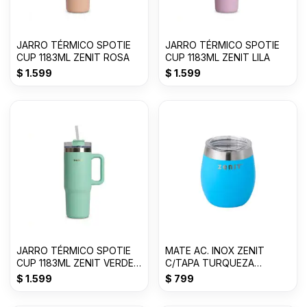
JARRO TÉRMICO SPOTIE
JARRO TÉRMICO SPOTIE
CUP 1183ML ZENIT ROSA
CUP 1183ML ZENIT LILA
$
1.599
$
1.599
JARRO TÉRMICO SPOTIE
MATE AC. INOX ZENIT
CUP 1183ML ZENIT VERDE
C/TAPA TURQUEZA
AGUA
Z10017A
$
1.599
$
799