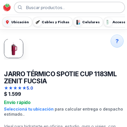
Ubicación
Cables y Fichas
Celulares
Accesor
?
JARRO TÉRMICO SPOTIE CUP 1183ML
ZENIT FUCSIA
★
★
★
★
★
5.0
$
1.599
Envío rápido
Seleccioná tu ubicación
para calcular entrega o despacho
estimado..
Ideal para hidratarte en oficina, estudio, gym o viajes, con