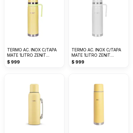
TERMO AC. INOX C/TAPA
TERMO AC. INOX C/TAPA
MATE 1LITRO ZENIT
MATE 1LITRO ZENIT
AMARILLO P ZF3Y
BLANCO ZF3W
$
999
$
999