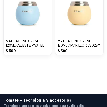
MATE AC. INOX ZENIT
MATE AC. INOX ZENIT
120ML CELESTE PASTEL
120ML AMARILLO ZVB028Y
ZVB028C
$
599
$
599
Tomate - Tecnologia y accesorios
Tecnologia, accesorios y soluciones para tu dia a dia.