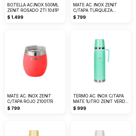
BOTELLA AC.INOX 500ML
MATE AC. INOX ZENIT
ZENIT ROSADO ZTI 1041P
C/TAPA TURQUEZA
Z10017A
$
1.499
$
799
MATE AC. INOX ZENIT
TERMO AC. INOX C/TAPA
C/TAPA ROJO Z10017R
MATE 1LITRO ZENIT VERDE
CLARO ZF3VC
$
799
$
999