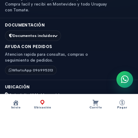
Compra facil y recibi en Montevideo y todo Uruguay
con Tomate.
DOCUMENTACIÓN
Documentos incluidos
AYUDA CON PEDIDOS
Atencion rapida para consultas, compras o
seguimiento de pedidos.
WhatsApp 096995313
Escri
UBICACIÓN
18 de Julio 1831, Montevideo
Horario: 9 a 18 hs
Inicio
Ubicación
Carrito
Pagar
Ver mapa
Instagram
Descripción
×
?
BOTELLA AC.INOX 500ML ZENIT MARRÓN ZTI
© 2026 Tomate - Tecnologia y accesorios. Todos los derechos
1041DM