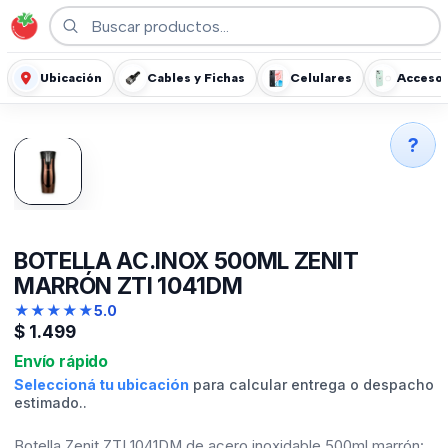
Ubicación
Cables y Fichas
Celulares
Accesor
?
BOTELLA AC.INOX 500ML ZENIT
MARRÓN ZTI 1041DM
★
★
★
★
★
5.0
$
1.499
Envío rápido
Seleccioná tu ubicación
para calcular entrega o despacho
estimado..
Botella Zenit ZTI 1041DM de acero inoxidable 500ml marrón: