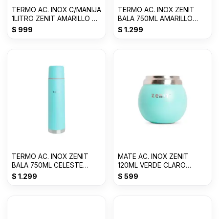
TERMO AC. INOX C/MANIJA
TERMO AC. INOX ZENIT
1LITRO ZENIT AMARILLO P
BALA 750ML AMARILLO
Z100XZ1Y
PASTEL Z75ZY
$
999
$
1.299
TERMO AC. INOX ZENIT
MATE AC. INOX ZENIT
BALA 750ML CELESTE
120ML VERDE CLARO
Z75ZC
ZVB028VC
$
1.299
$
599