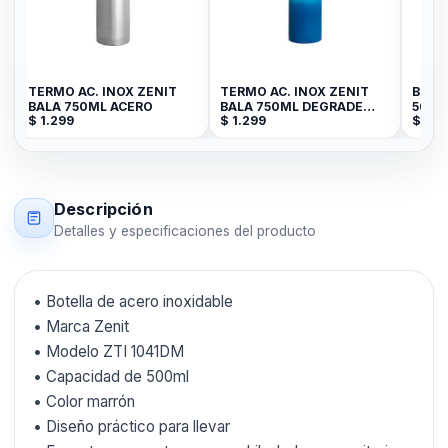
TERMO AC. INOX ZENIT
TERMO AC. INOX ZENIT
BOTE
BALA 750ML ACERO
BALA 750ML DEGRADE
500M
$
1.299
$
1.299
$
399
CE/AZ
Descripción
Detalles y especificaciones del producto
• Botella de acero inoxidable
• Marca Zenit
• Modelo ZTI 1041DM
• Capacidad de 500ml
• Color marrón
• Diseño práctico para llevar