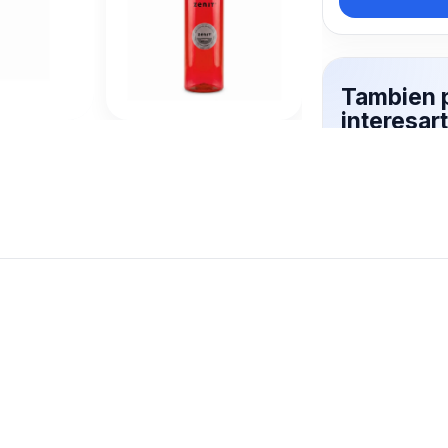
Tambien 
interesar
ZENIT
Mas productos 
explorando BOT
Ver mas