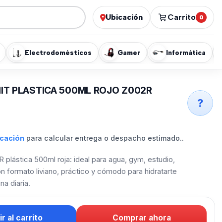
Ubicación
Carrito
0
Electrodomésticos
Gamer
Informática
IT PLASTICA 500ML ROJO Z002R
?
icación
para calcular entrega o despacho estimado..
R plástica 500ml roja: ideal para agua, gym, estudio,
con formato liviano, práctico y cómodo para hidratarte
na diaria.
r al carrito
Comprar ahora