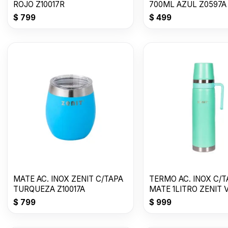
ROJO Z10017R
700ML AZUL Z0597A
$
799
$
499
MATE AC. INOX ZENIT C/TAPA
TERMO AC. INOX C/T
TURQUEZA Z10017A
MATE 1LITRO ZENIT 
CLARO ZF3VC
$
799
$
999