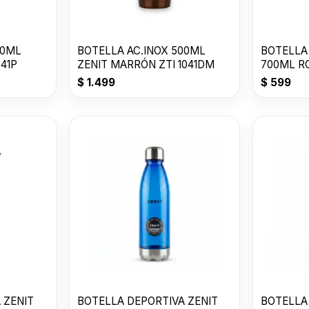
00ML
BOTELLA AC.INOX 500ML
BOTELLA
041P
ZENIT MARRÓN ZTI 1041DM
700ML R
$
1.499
$
599
 ZENIT
BOTELLA DEPORTIVA ZENIT
BOTELLA