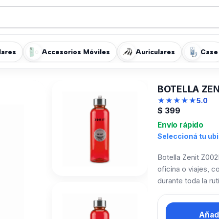
lares
Accesorios Móviles
Auriculares
Case
BOTELLA ZEN
★
★
★
★
★
5.0
$
399
Envío rápido
Seleccioná tu ub
Botella Zenit Z002
oficina o viajes, 
durante toda la ruti
Añadi