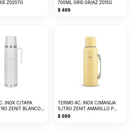
RIS Z0207G
700ML GRIS GR/AZ Z015G
$
499
. INOX C/TAPA
TERMO AC. INOX C/MANIJA
ITRO ZENIT BLANCO
1LITRO ZENIT AMARILLO P
Z100XZ1Y
$
999