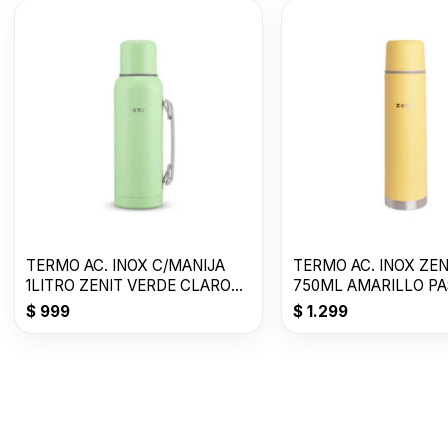
TERMO AC. INOX C/MANIJA
TERMO AC. INOX ZEN
1LITRO ZENIT VERDE CLARO
750ML AMARILLO PA
Z100XZ1VC
Z75ZY
$
999
$
1.299