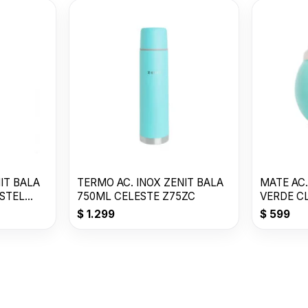
IT BALA
TERMO AC. INOX ZENIT BALA
MATE AC.
STEL
750ML CELESTE Z75ZC
VERDE C
$
1.299
$
599