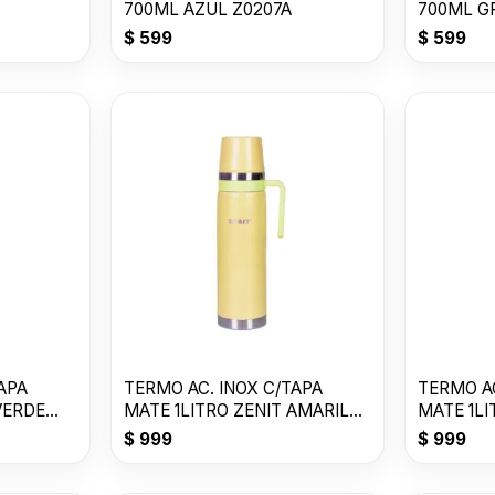
700ML AZUL Z0207A
700ML G
$
599
$
599
APA
TERMO AC. INOX C/TAPA
TERMO AC
VERDE
MATE 1LITRO ZENIT AMARILLO
MATE 1L
P ZF3Y
ZF3W
$
999
$
999