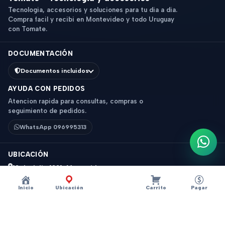
Tecnologia, accesorios y soluciones para tu dia a dia.
Compra facil y recibi en Montevideo y todo Uruguay
con Tomate.
DOCUMENTACIÓN
Documentos incluidos
AYUDA CON PEDIDOS
Atencion rapida para consultas, compras o
seguimiento de pedidos.
WhatsApp 096995313
Escri
UBICACIÓN
18 de Julio 1831, Montevideo
Horario: 9 a 18 hs
Inicio
Ubicación
Carrito
Pagar
Ver mapa
Instagram
Descripción
×
?
BOTELLA ZENIT PLASTICA 500ML AZUL Z002A