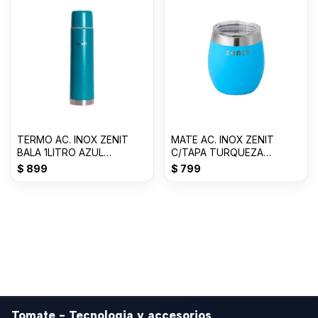
TERMO AC. INOX ZENIT
MATE AC. INOX ZENIT
BALA 1LITRO AZUL
C/TAPA TURQUEZA
PETROLEO Z100XZAP
Z10017A
$
899
$
799
Tomate - Tecnologia y accesorios