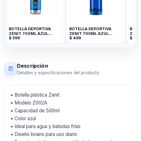
A
BOTELLA DEPORTIVA
BOTELLA DEPORTIVA
BOTE
ZENIT 700ML AZUL
ZENIT 700ML AZUL
ZENI
$
599
$
499
$
1.4
Z0207A
Z0597A
1041
Descripción
Detalles y especificaciones del producto
• Botella plástica Zenit
• Modelo Z002A
• Capacidad de 500ml
• Color azul
• Ideal para agua y bebidas frías
• Diseño liviano para uso diario