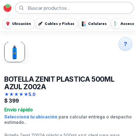
Ubicación
Cables y Fichas
Celulares
Accesor
?
BOTELLA ZENIT PLASTICA 500ML
AZUL Z002A
★
★
★
★
★
5.0
$
399
Envío rápido
Seleccioná tu ubicación
para calcular entrega o despacho
estimado..
Botella Zenit Z002A plástica 500ml azul: ideal para agua,