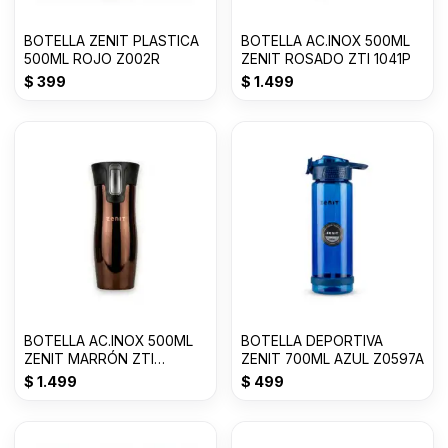
BOTELLA ZENIT PLASTICA
BOTELLA AC.INOX 500ML
500ML ROJO Z002R
ZENIT ROSADO ZTI 1041P
$
399
$
1.499
BOTELLA AC.INOX 500ML
BOTELLA DEPORTIVA
ZENIT MARRÓN ZTI
ZENIT 700ML AZUL Z0597A
1041DM
$
1.499
$
499