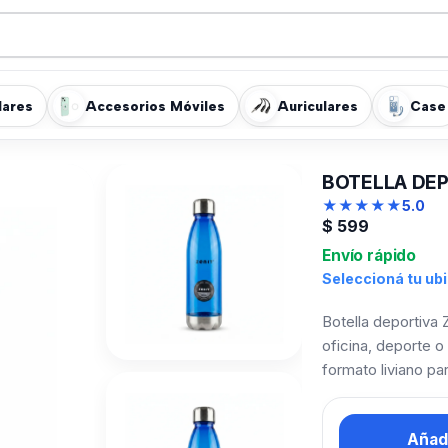
lares
Accesorios Móviles
Auriculares
Case
BOTELLA DEP
★
★
★
★
★
5.0
$
599
Envío rápido
Seleccioná tu ub
Botella deportiva 
oficina, deporte 
formato liviano par
Añadi