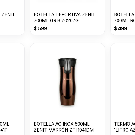
 ZENIT
BOTELLA DEPORTIVA ZENIT
BOTELLA
700ML GRIS Z0207G
700ML RO
$
599
$
499
00ML
BOTELLA AC.INOX 500ML
TERMO AC
041P
ZENIT MARRÓN ZTI 1041DM
1LITRO 