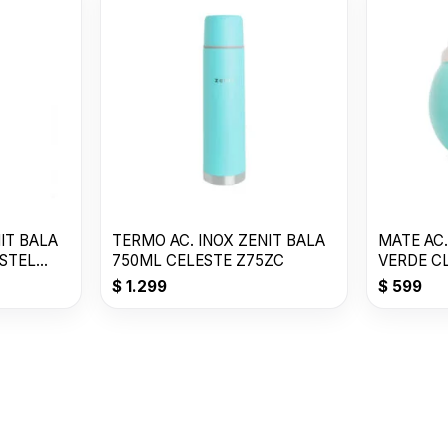
IT BALA
TERMO AC. INOX ZENIT BALA
MATE AC.
STEL
750ML CELESTE Z75ZC
VERDE C
$
1.299
$
599