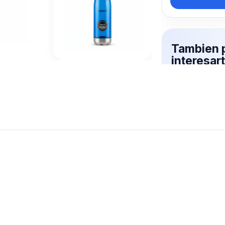
Tambien 
interesar
DEPORTI
Mas productos 
explorando BO
Ver mas