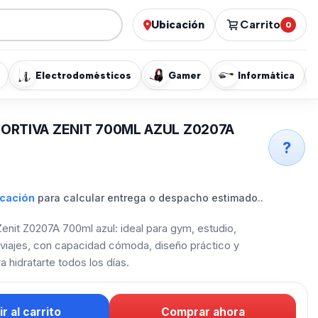
Ubicación
Carrito
0
Electrodomésticos
Gamer
Informática
ORTIVA ZENIT 700ML AZUL Z0207A
?
icación
para calcular entrega o despacho estimado..
Zenit Z0207A 700ml azul: ideal para gym, estudio,
o viajes, con capacidad cómoda, diseño práctico y
a hidratarte todos los días.
r al carrito
Comprar ahora