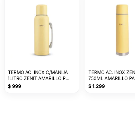
TERMO AC. INOX C/MANIJA
TERMO AC. INOX ZEN
1LITRO ZENIT AMARILLO P
750ML AMARILLO PA
Z100XZ1Y
Z75ZY
$
999
$
1.299