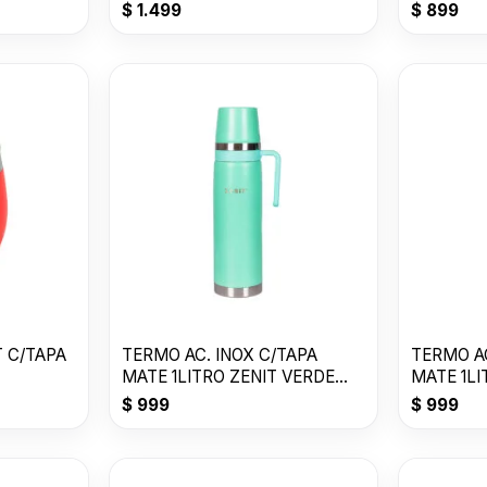
Z100XZA
$
1.499
$
899
T C/TAPA
TERMO AC. INOX C/TAPA
TERMO AC
MATE 1LITRO ZENIT VERDE
MATE 1LI
CLARO ZF3VC
P ZF3Y
$
999
$
999