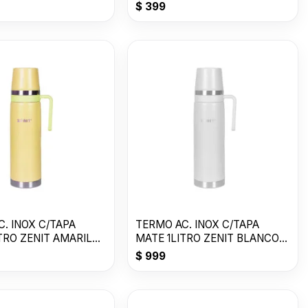
P
$
399
. INOX C/TAPA
TERMO AC. INOX C/TAPA
TRO ZENIT AMARILLO
MATE 1LITRO ZENIT BLANCO
ZF3W
$
999