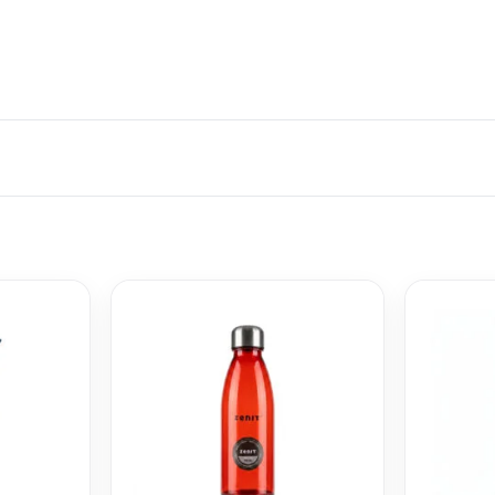
BOTELLA
DEPORTIVA Z
700ML GRIS 
$
499
Z015G