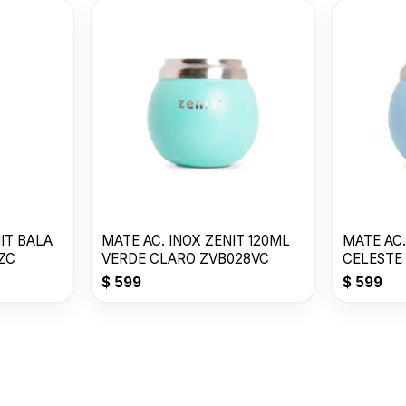
IT BALA
MATE AC. INOX ZENIT 120ML
MATE AC.
ZC
VERDE CLARO ZVB028VC
CELESTE
$
599
$
599