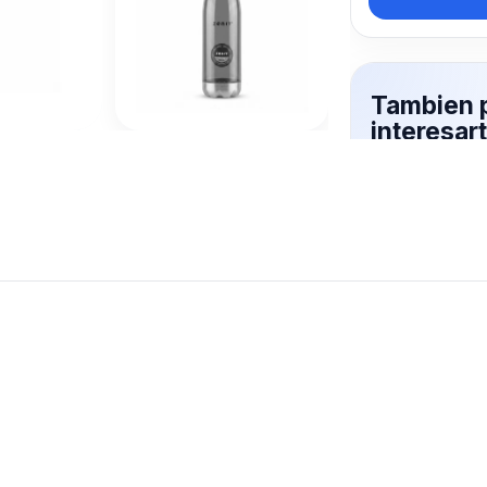
Tambien 
interesar
DEPORTI
Mas productos 
explorando BO
Ver mas