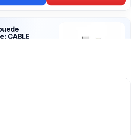
puede
te: CABLE
NADO
publicados para seguir
ABLE ACORDONADO.
CABLE ACORDONADO