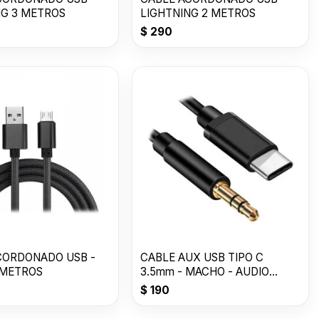
NG 3 METROS
LIGHTNING 2 METROS
$
290
CORDONADO USB -
CABLE AUX USB TIPO C
 METROS
3.5mm - MACHO - AUDIO
-1000mm
$
190