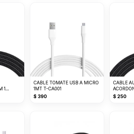
CABLE TOMATE USB A MICRO
CABLE A
 1
1MT T-CA001
ACORDON
METROS
$
390
$
250