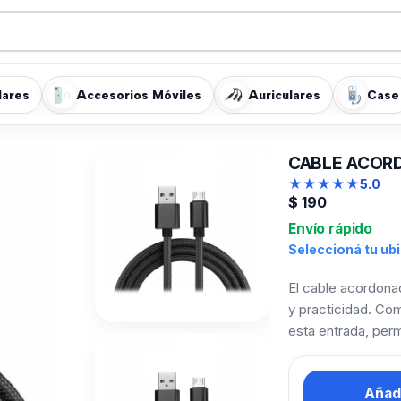
lares
Accesorios Móviles
Auriculares
Case
CABLE ACORD
★
★
★
★
★
5.0
$
190
Envío rápido
Seleccioná tu ub
El cable acordona
y practicidad. Co
esta entrada, perm
Añadi