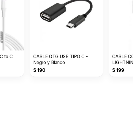
 to C
CABLE OTG USB TIPO C -
CABLE C
Negro y Blanco
LIGHTNIN
MT / BCO
$
190
$
199