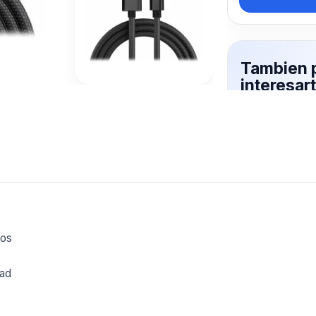
Tambien 
interesar
ACORDO
Mas productos 
explorando C
Ver mas
ios
dad