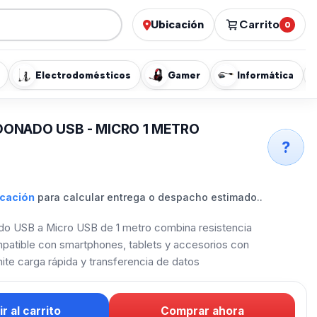
Ubicación
Carrito
0
Electrodomésticos
Gamer
Informática
ONADO USB - MICRO 1 METRO
?
icación
para calcular entrega o despacho estimado..
do USB a Micro USB de 1 metro combina resistencia
mpatible con smartphones, tablets y accesorios con
ite carga rápida y transferencia de datos
r al carrito
Comprar ahora