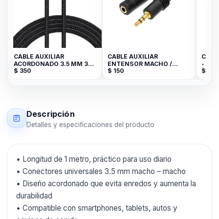
CABLE AUXILIAR
CABLE AUXILIAR
CABL
ACORDONADO 3.5 MM 3
ENTENSOR MACHO /
- LI
$
350
$
150
$
190
METROS
HEMBRA 1.5 METROS
NEGRO JK
Descripción
Detalles y especificaciones del producto
• Longitud de 1 metro, práctico para uso diario
• Conectores universales 3.5 mm macho – macho
• Diseño acordonado que evita enredos y aumenta la
durabilidad
• Compatible con smartphones, tablets, autos y