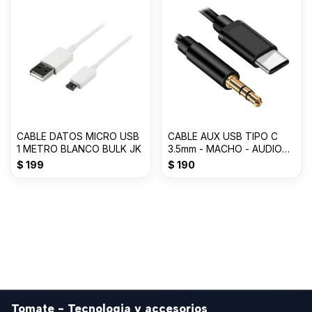
CABLE DATOS MICRO USB
CABLE AUX USB TIPO C
1 METRO BLANCO BULK JK
3.5mm - MACHO - AUDIO
-1000mm
$
199
$
190
Tomate - Tecnologia y accesorios