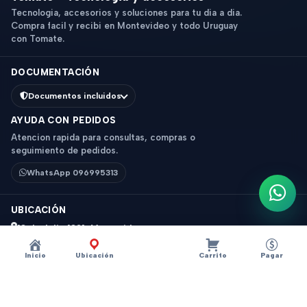
Tecnologia, accesorios y soluciones para tu dia a dia.
Compra facil y recibi en Montevideo y todo Uruguay
con Tomate.
DOCUMENTACIÓN
Documentos incluidos
AYUDA CON PEDIDOS
Atencion rapida para consultas, compras o
seguimiento de pedidos.
WhatsApp 096995313
Escri
UBICACIÓN
18 de Julio 1831, Montevideo
Horario: 9 a 18 hs
Inicio
Ubicación
Carrito
Pagar
Ver mapa
Instagram
Descripción
×
?
CABLE AUXILIAR ACORDONADO 3.5 MM 1 METRO