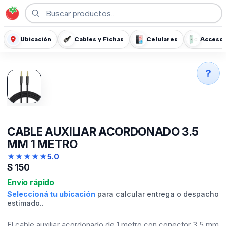
Ubicación
Cables y Fichas
Celulares
Accesor
?
CABLE AUXILIAR ACORDONADO 3.5
MM 1 METRO
★
★
★
★
★
5.0
$
150
Envío rápido
Seleccioná tu ubicación
para calcular entrega o despacho
estimado..
El cable auxiliar acordonado de 1 metro con conector 3.5 mm