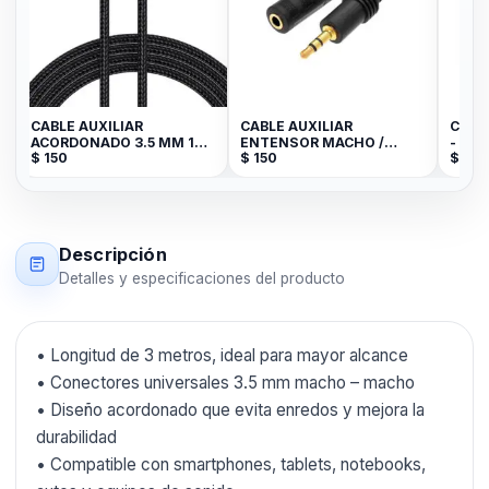
CABLE AUXILIAR
CABLE AUXILIAR
CABL
ACORDONADO 3.5 MM 1
ENTENSOR MACHO /
- LI
$
150
$
150
$
29
METRO
HEMBRA 1.5 METROS
NEGRO JK
Descripción
Detalles y especificaciones del producto
• Longitud de 3 metros, ideal para mayor alcance
• Conectores universales 3.5 mm macho – macho
• Diseño acordonado que evita enredos y mejora la
durabilidad
• Compatible con smartphones, tablets, notebooks,