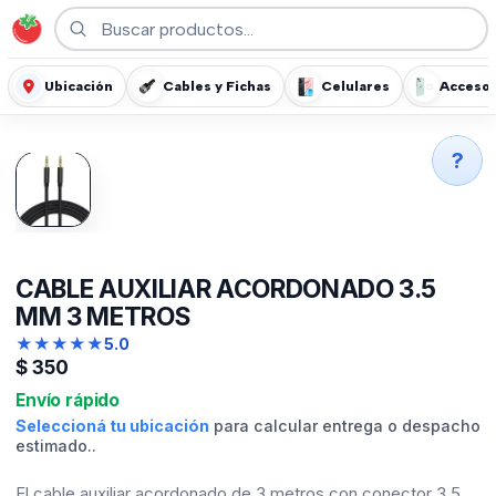
Ubicación
Cables y Fichas
Celulares
Accesor
?
CABLE AUXILIAR ACORDONADO 3.5
MM 3 METROS
★
★
★
★
★
5.0
$
350
Envío rápido
Seleccioná tu ubicación
para calcular entrega o despacho
estimado..
El cable auxiliar acordonado de 3 metros con conector 3.5