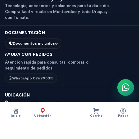
Tecnologia, accesorios y soluciones para tu dia a dia.
Compra facil y recibi en Montevideo y todo Uruguay
con Tomate.
DOCUMENTACIÓN
Documentos incluidos
AYUDA CON PEDIDOS
Atencion rapida para consultas, compras o
seguimiento de pedidos.
WhatsApp 096995313
Escri
UBICACIÓN
18 de Julio 1831, Montevideo
Horario: 9 a 18 hs
Inicio
Ubicación
Carrito
Pagar
Ver mapa
Instagram
Descripción
×
?
CABLE AUXILIAR ACORDONADO 3.5 MM 3