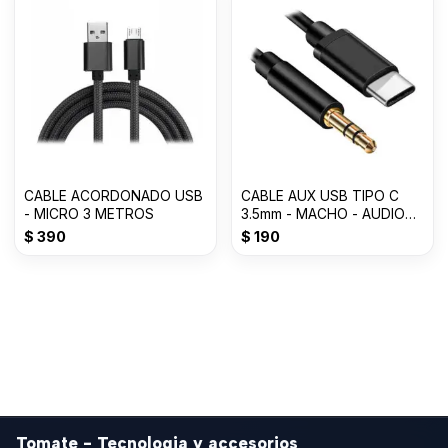
CABLE ACORDONADO USB
CABLE AUX USB TIPO C
- MICRO 3 METROS
3.5mm - MACHO - AUDIO
-1000mm
$
390
$
190
Tomate - Tecnologia y accesorios