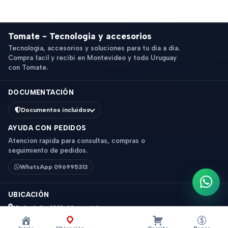
Tomate - Tecnologia y accesorios
Tecnologia, accesorios y soluciones para tu dia a dia.
Compra facil y recibi en Montevideo y todo Uruguay
con Tomate.
DOCUMENTACIÓN
Documentos incluidos
AYUDA CON PEDIDOS
Atencion rapida para consultas, compras o
seguimiento de pedidos.
WhatsApp 096995313
Escri
UBICACIÓN
18 de Julio 1831, Montevideo
Horario: 9 a 18 hs