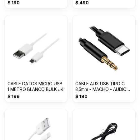
BLANCO EP-DG9
$
190
$
490
CABLE DATOS MICRO USB
CABLE AUX USB TIPO C
1 METRO BLANCO BULK JK
3.5mm - MACHO - AUDIO
-1000mm
$
199
$
190