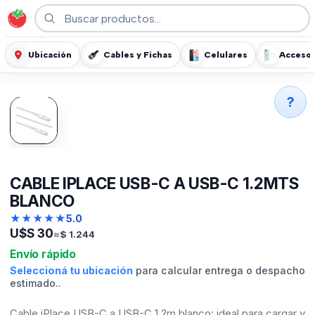
Ubicación
Cables y Fichas
Celulares
Accesor
?
CABLE IPLACE USB-C A USB-C 1.2MTS
BLANCO
★
★
★
★
★
5.0
U$S
30
≈
$
1.244
Envío rápido
Seleccioná tu ubicación
para calcular entrega o despacho
estimado..
Cable iPlace USB-C a USB-C 1.2m blanco: ideal para cargar y