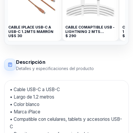
CABLE IPLACE USB-C A
CABLE COMAPTIBLE USB -
CABLE
USB-C 1.2MTS MARRÓN
LIGHTNING 2 MTS
1 MET
U$S
30
$
290
$
199
BLANCO JK
Descripción
Detalles y especificaciones del producto
• Cable USB-C a USB-C
• Largo de 1.2 metros
• Color blanco
• Marca iPlace
• Compatible con celulares, tablets y accesorios USB-
C