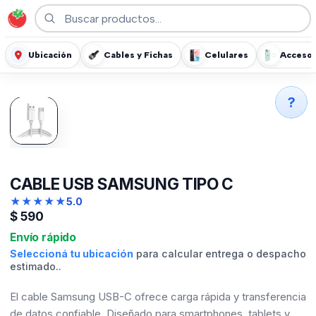
Ubicación
Cables y Fichas
Celulares
Accesor
?
CABLE USB SAMSUNG TIPO C
★
★
★
★
★
5.0
$
590
Envío rápido
Seleccioná tu ubicación
para calcular entrega o despacho
estimado..
El cable Samsung USB-C ofrece carga rápida y transferencia
de datos confiable. Diseñado para smartphones, tablets y