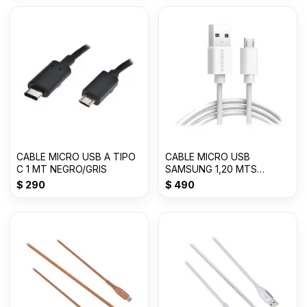
CABLE MICRO USB A TIPO
CABLE MICRO USB
C 1 MT NEGRO/GRIS
SAMSUNG 1,20 MTS
BLANCO EP-DG9
$
290
$
490