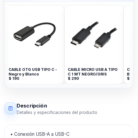
CABLE OTG USB TIPO C -
CABLE MICRO USB A TIPO
CABLE
Negro y Blanco
C 1 MT NEGRO/GRIS
BLAN
$
190
$
290
$
120
Descripción
Detalles y especificaciones del producto
• Conexión USB-A a USB-C