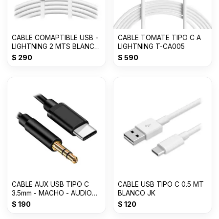
CABLE COMAPTIBLE USB -
CABLE TOMATE TIPO C A
LIGHTNING 2 MTS BLANCO
LIGHTNING T-CA005
JK
$
290
$
590
CABLE AUX USB TIPO C
CABLE USB TIPO C 0.5 MT
3.5mm - MACHO - AUDIO
BLANCO JK
-1000mm
$
190
$
120