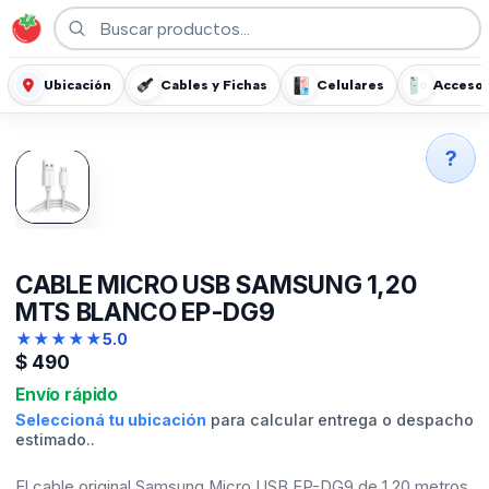
Ubicación
Cables y Fichas
Celulares
Accesor
?
CABLE MICRO USB SAMSUNG 1,20
MTS BLANCO EP-DG9
★
★
★
★
★
5.0
$
490
Envío rápido
Seleccioná tu ubicación
para calcular entrega o despacho
estimado..
El cable original Samsung Micro USB EP-DG9 de 1,20 metros