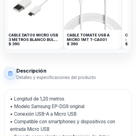
CABLE DATOS MICRO USB
CABLE TOMATE USB A
CABL
K
3 METROS BLANCO BULK
MICRO 1MT T-CA001
- MI
$
390
$
390
$
190
JK
Descripción
Detalles y especificaciones del producto
• Longitud de 1,20 metros
• Modelo Samsung EP-DG9 original
• Conexión USB-A a Micro USB
• Compatible con smartphones y dispositivos con
entrada Micro USB