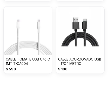
CABLE TOMATE USB C to C
CABLE ACORDONADO USB
1MT T-CA004
- T/C 1 METRO
$
590
$
190