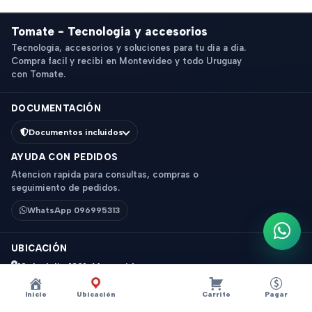
Tomate - Tecnologia y accesorios
Tecnologia, accesorios y soluciones para tu dia a dia.
Compra facil y recibi en Montevideo y todo Uruguay
con Tomate.
DOCUMENTACIÓN
Documentos incluidos
AYUDA CON PEDIDOS
Atencion rapida para consultas, compras o
seguimiento de pedidos.
WhatsApp 096995313
Escri
UBICACIÓN
18 de Julio 1831, Montevideo
Horario: 9 a 18 hs
Inicio
Ubicación
Carrito
Pagar