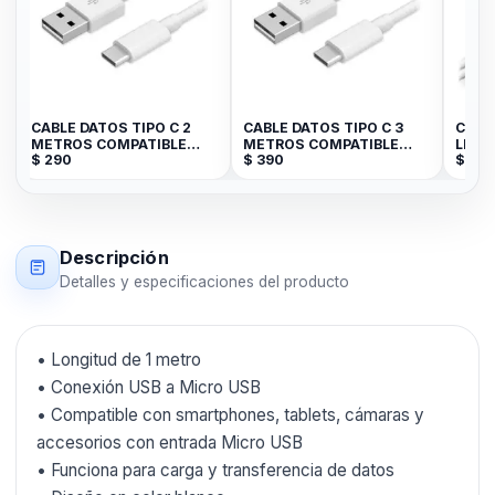
CABLE DATOS TIPO C 2
CABLE DATOS TIPO C 3
CABL
METROS COMPATIBLE
METROS COMPATIBLE
LIGH
$
290
$
390
$
29
BLANCO JK
BLANCO JK
BLAN
Descripción
Detalles y especificaciones del producto
• Longitud de 1 metro
• Conexión USB a Micro USB
• Compatible con smartphones, tablets, cámaras y
accesorios con entrada Micro USB
• Funciona para carga y transferencia de datos