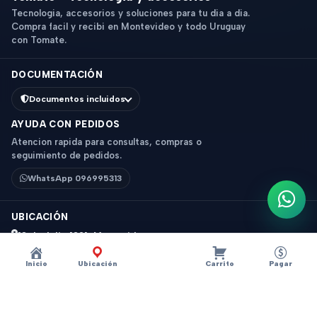
Tecnologia, accesorios y soluciones para tu dia a dia.
Compra facil y recibi en Montevideo y todo Uruguay
con Tomate.
DOCUMENTACIÓN
Documentos incluidos
AYUDA CON PEDIDOS
Atencion rapida para consultas, compras o
seguimiento de pedidos.
WhatsApp 096995313
Escri
UBICACIÓN
18 de Julio 1831, Montevideo
Horario: 9 a 18 hs
Inicio
Ubicación
Carrito
Pagar
Ver mapa
Instagram
Descripción
×
?
CABLE DATOS MICRO USB 1 METRO BLANCO