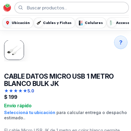
Ubicación
Cables y Fichas
Celulares
Accesor
?
CABLE DATOS MICRO USB 1 METRO
BLANCO BULK JK
★
★
★
★
★
5.0
$
199
Envío rápido
Seleccioná tu ubicación
para calcular entrega o despacho
estimado..
El cable Micro USB JK de 1 metro en color blanco permite