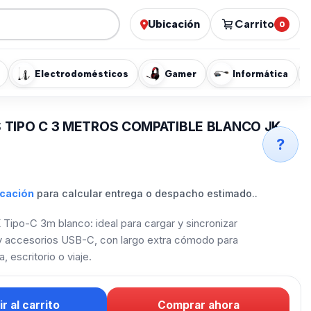
Ubicación
Carrito
0
Electrodomésticos
Gamer
Informática
 TIPO C 3 METROS COMPATIBLE BLANCO JK
?
icación
para calcular entrega o despacho estimado..
Tipo-C 3m blanco: ideal para cargar y sincronizar
s y accesorios USB-C, con largo extra cómodo para
, escritorio o viaje.
r al carrito
Comprar ahora