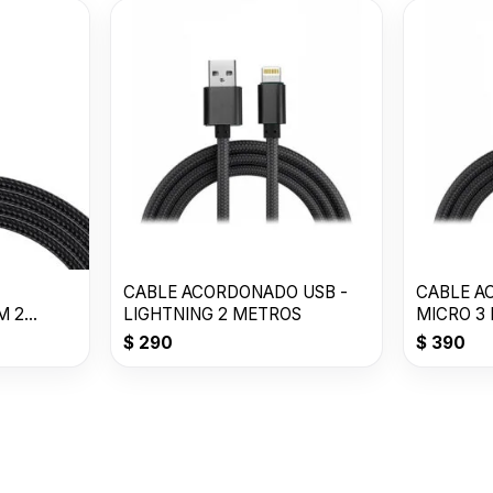
CABLE ACORDONADO USB -
CABLE A
M 2
LIGHTNING 2 METROS
MICRO 3
$
290
$
390