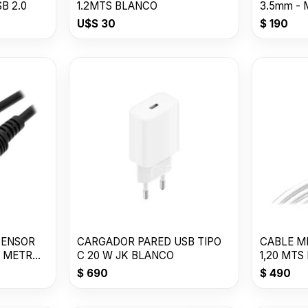
SB 2.0
1.2MTS BLANCO
3.5mm - 
-1000mm
U$S
30
$
190
TENSOR
CARGADOR PARED USB TIPO
CABLE M
5 METROS
C 20 W JK BLANCO
1,20 MTS
$
690
$
490