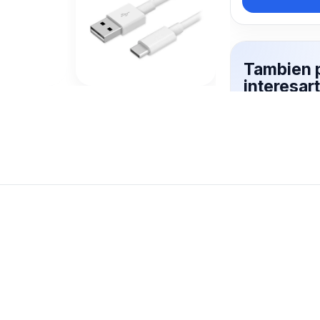
Tambien 
interesar
DATOS
Mas productos 
explorando CA
Ver mas