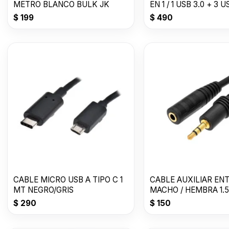
METRO BLANCO BULK JK
EN 1 / 1 USB 3.0 + 3 U
$
199
$
490
CABLE MICRO USB A TIPO C 1
CABLE AUXILIAR EN
MT NEGRO/GRIS
MACHO / HEMBRA 1.
NEGRO JK
$
290
$
150