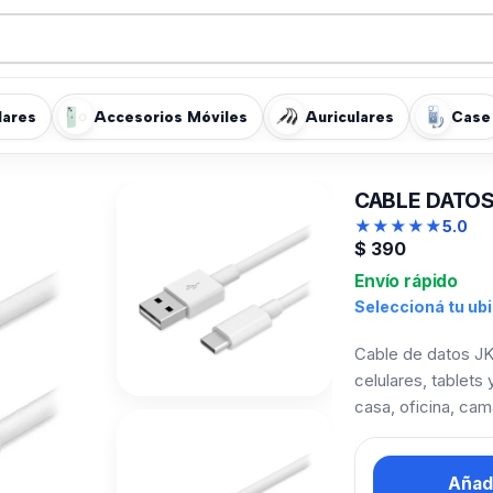
lares
Accesorios Móviles
Auriculares
Case
CABLE DATOS
★
★
★
★
★
5.0
$
390
Envío rápido
Seleccioná tu ub
Cable de datos JK 
celulares, tablet
casa, oficina, cama
Añadi