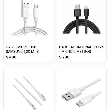
CABLE MICRO USB
CABLE ACORDONADO USB
SAMSUNG 1,20 MTS
- MICRO 2 METROS
BLANCO EP-DG9
$
490
$
290