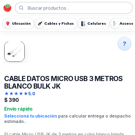
Ubicación
Cables y Fichas
Celulares
Accesor
?
CABLE DATOS MICRO USB 3 METROS
BLANCO BULK JK
★
★
★
★
★
5.0
$
390
Envío rápido
Seleccioná tu ubicación
para calcular entrega o despacho
estimado..
El cable Micro USB JK de 3 metros en color blanco brinda