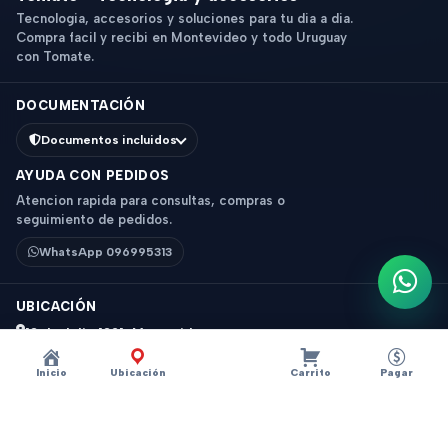
Tecnologia, accesorios y soluciones para tu dia a dia.
Compra facil y recibi en Montevideo y todo Uruguay
con Tomate.
DOCUMENTACIÓN
Documentos incluidos
AYUDA CON PEDIDOS
Atencion rapida para consultas, compras o
seguimiento de pedidos.
WhatsApp 096995313
Escri
UBICACIÓN
18 de Julio 1831, Montevideo
Horario: 9 a 18 hs
Inicio
Ubicación
Carrito
Pagar
Ver mapa
Instagram
Descripción
×
?
CABLE DATOS MICRO USB 3 METROS BLANCO