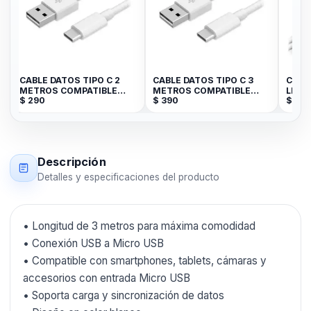
CABLE DATOS TIPO C 2
CABLE DATOS TIPO C 3
CABL
K
METROS COMPATIBLE
METROS COMPATIBLE
LIGH
$
290
$
390
$
29
BLANCO JK
BLANCO JK
BLAN
Descripción
Detalles y especificaciones del producto
• Longitud de 3 metros para máxima comodidad
• Conexión USB a Micro USB
• Compatible con smartphones, tablets, cámaras y
accesorios con entrada Micro USB
• Soporta carga y sincronización de datos